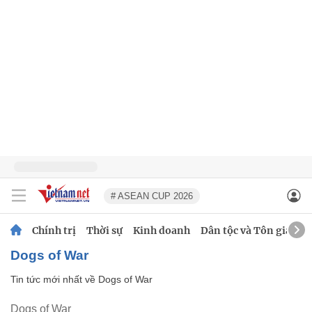
# ASEAN CUP 2026
Chính trị
Thời sự
Kinh doanh
Dân tộc và Tôn giáo
Dogs of War
Tin tức mới nhất về
Dogs of War
Dogs of War