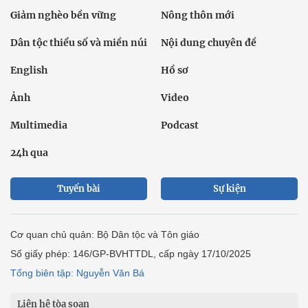
Giảm nghèo bền vững
Nông thôn mới
Dân tộc thiểu số và miền núi
Nội dung chuyên đề
English
Hồ sơ
Ảnh
Video
Multimedia
Podcast
24h qua
Tuyến bài
Sự kiện
Cơ quan chủ quản: Bộ Dân tộc và Tôn giáo
Số giấy phép: 146/GP-BVHTTDL, cấp ngày 17/10/2025
Tổng biên tập: Nguyễn Văn Bá
Liên hệ tòa soạn