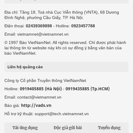
Địa chỉ: Tầng 18, Toà nhà Cục Viễn thông (VNTA), 68 Dương
Đình Nghệ, phường Cầu Giấy, TP. Hà Nội.
Điện thoại:
02439369898
- Hotline:
0923457788
Email: vietnamnet@vietnamnet.vn
© 1997 Báo VietNamNet. All rights reserved. Chỉ được phát hành
lại thông tin từ website này khi có sự đồng ý bằng văn bản của
báo VietNamNet.
Liên hệ quảng cáo
Công ty Cổ phần Truyền thông VietNamNet
0919405885 (Hà Nội)
0919435885 (Tp.HCM)
Hotline:
-
Email: contact@vietnamnet.vn
http://vads.vn
Báo giá:
Hỗ trợ kỹ thuật: support@tech.vietnamnet.vn
Tải ứng dụng
Độc giả gửi bài
Tuyển dụng