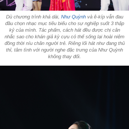
Dù chương trình khá dài,
Như Quỳnh
và ê-kíp vẫn đau
đầu chọn nhạc mục tiêu biểu cho sự nghiệp suốt 3 thập
kỷ của mình. Tác phẩm, cách hát đều được chị cân
nhắc sao cho khán giả kỳ cựu có thể sống lại hoài niệm
đồng thời níu chân người trẻ. Riêng lối hát như đang thủ
thỉ, tâm tình với người nghe đặc trưng của Như Quỳnh
không thay đổi.