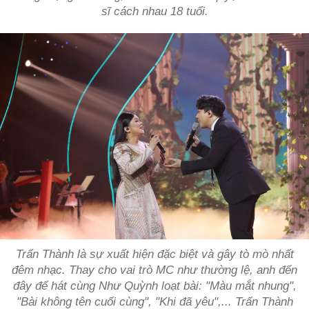
sĩ cách nhau 18 tuổi.
Trấn Thành là sự xuất hiện đặc biệt và gây tò mò nhất
đêm nhạc. Thay cho vai trò MC như thường lệ, anh đến
đây để hát cùng Như Quỳnh loạt bài: "Màu mắt nhung",
"Bài không tên cuối cùng", "Khi đã yêu",... Trấn Thành