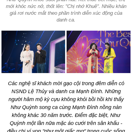
mới khóc nức nở, thốt lên: "Chị nhớ Khuê". Nhiều khán
giả rơi nước mắt theo phần trình diễn xúc động của
danh ca.
Các nghệ sĩ khách mời gạo cội trong đêm diễn có
NSND Lệ Thủy và danh ca Mạnh Đình. Những
người hâm mộ kỳ cựu không khỏi bồi hồi khi thấy
Như Quỳnh song ca cùng Mạnh Đình nồng nàn
không khác 30 năm trước. Điểm đặc biệt, Như
Quỳnh một lần nữa mặc áo cưới trên sân khấu -
điều chị ví von "như một giấc mơ" trong cuộc sống