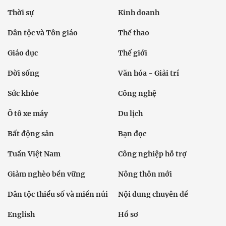
Thời sự
Kinh doanh
Dân tộc và Tôn giáo
Thể thao
Giáo dục
Thế giới
Đời sống
Văn hóa - Giải trí
Sức khỏe
Công nghệ
Ô tô xe máy
Du lịch
Bất động sản
Bạn đọc
Tuần Việt Nam
Công nghiệp hỗ trợ
Giảm nghèo bền vững
Nông thôn mới
Dân tộc thiểu số và miền núi
Nội dung chuyên đề
English
Hồ sơ