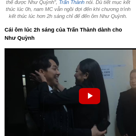
thế được Như Quỳnh",
Trấn Thành
nói. Dù tiết mục kết
thúc lúc 0h, nam MC vẫn ngồi đợi đến khi chương trình
kết thúc lúc hơn 2h sáng chỉ để đến ôm Như Quỳnh.
Cái ôm lúc 2h sáng của Trấn Thành dành cho
Như Quỳnh