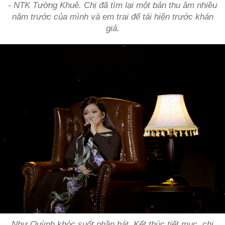
- NTK Tường Khuê. Chị đã tìm lại một bản thu âm nhiều
năm trước của mình và em trai để tái hiện trước khán
giả.
Như Quỳnh khóc suốt phần hát. Kết thúc tiết mục, chị