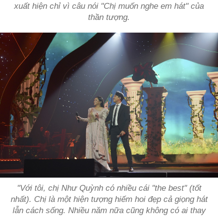
xuất hiện chỉ vì câu nói "Chị muốn nghe em hát" của
thần tượng.
"Với tôi, chị Như Quỳnh có nhiều cái "the best" (tốt
nhất). Chị là một hiện tượng hiếm hoi đẹp cả giọng hát
lẫn cách sống. Nhiều năm nữa cũng không có ai thay