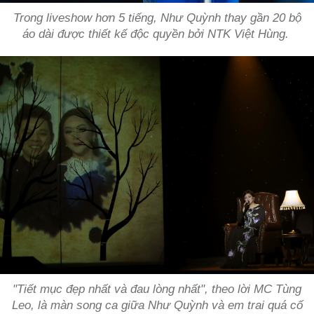
Trong liveshow hơn 5 tiếng, Như Quỳnh thay gần 20 bộ
áo dài được thiết kế độc quyền bởi NTK Việt Hùng.
"Tiết mục đẹp nhất và đau lòng nhất", theo lời MC Tùng
Leo, là màn song ca giữa Như Quỳnh và em trai quá cố