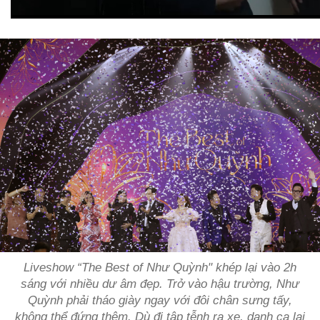
Liveshow “The Best of Như Quỳnh" khép lại vào 2h
sáng với nhiều dư âm đẹp. Trở vào hậu trường, Như
Quỳnh phải tháo giày ngay với đôi chân sưng tấy,
không thể đứng thêm. Dù đi tập tễnh ra xe, danh ca lại