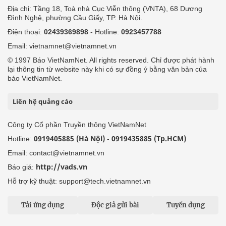
Địa chỉ: Tầng 18, Toà nhà Cục Viễn thông (VNTA), 68 Dương
Đình Nghệ, phường Cầu Giấy, TP. Hà Nội.
Điện thoại:
02439369898
- Hotline:
0923457788
Email: vietnamnet@vietnamnet.vn
© 1997 Báo VietNamNet. All rights reserved. Chỉ được phát hành
lại thông tin từ website này khi có sự đồng ý bằng văn bản của
báo VietNamNet.
Liên hệ quảng cáo
Công ty Cổ phần Truyền thông VietNamNet
0919405885 (Hà Nội)
0919435885 (Tp.HCM)
Hotline:
-
Email: contact@vietnamnet.vn
http://vads.vn
Báo giá:
Hỗ trợ kỹ thuật: support@tech.vietnamnet.vn
Tải ứng dụng
Độc giả gửi bài
Tuyển dụng