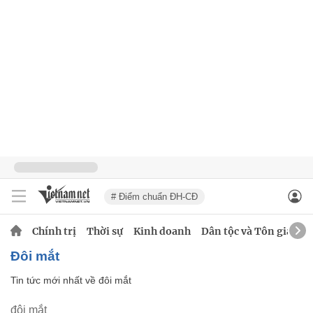
# Điểm chuẩn ĐH-CĐ
Chính trị
Thời sự
Kinh doanh
Dân tộc và Tôn giáo
đôi mắt
Tin tức mới nhất về
đôi mắt
đôi mắt