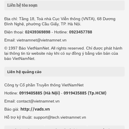
Liên hệ tòa soạn
Địa chỉ: Tầng 18, Toà nhà Cục Viễn thông (VNTA), 68 Dương
Đình Nghệ, phường Cầu Giấy, TP. Hà Nội.
Điện thoại:
02439369898
- Hotline:
0923457788
Email: vietnamnet@vietnamnet.vn
© 1997 Báo VietNamNet. All rights reserved. Chỉ được phát hành
lại thông tin từ website này khi có sự đồng ý bằng văn bản của
báo VietNamNet.
Liên hệ quảng cáo
Công ty Cổ phần Truyền thông VietNamNet
0919405885 (Hà Nội)
0919435885 (Tp.HCM)
Hotline:
-
Email: contact@vietnamnet.vn
http://vads.vn
Báo giá:
Hỗ trợ kỹ thuật: support@tech.vietnamnet.vn