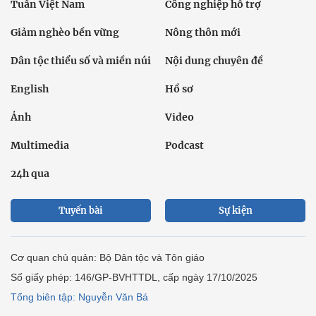
Tuần Việt Nam
Công nghiệp hỗ trợ
Giảm nghèo bền vững
Nông thôn mới
Dân tộc thiểu số và miền núi
Nội dung chuyên đề
English
Hồ sơ
Ảnh
Video
Multimedia
Podcast
24h qua
Tuyến bài
Sự kiện
Cơ quan chủ quản: Bộ Dân tộc và Tôn giáo
Số giấy phép: 146/GP-BVHTTDL, cấp ngày 17/10/2025
Tổng biên tập: Nguyễn Văn Bá