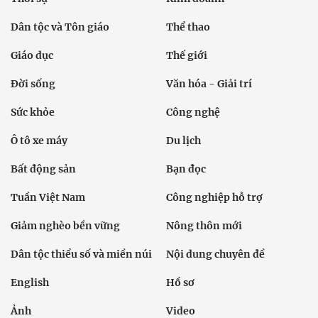
Dân tộc và Tôn giáo
Thể thao
Giáo dục
Thế giới
Đời sống
Văn hóa - Giải trí
Sức khỏe
Công nghệ
Ô tô xe máy
Du lịch
Bất động sản
Bạn đọc
Tuần Việt Nam
Công nghiệp hỗ trợ
Giảm nghèo bền vững
Nông thôn mới
Dân tộc thiểu số và miền núi
Nội dung chuyên đề
English
Hồ sơ
Ảnh
Video