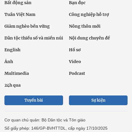
Bất động sản
Bạn đọc
Tuần Việt Nam
Công nghiệp hỗ trợ
Giảm nghèo bền vững
Nông thôn mới
Dân tộc thiểu số và miền núi
Nội dung chuyên đề
English
Hồ sơ
Ảnh
Video
Multimedia
Podcast
24h qua
Tuyến bài
Sự kiện
Cơ quan chủ quản: Bộ Dân tộc và Tôn giáo
Số giấy phép: 146/GP-BVHTTDL, cấp ngày 17/10/2025