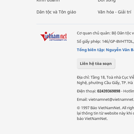
Dân tộc và Tôn giáo
Văn hóa - Giải trí
Cơ quan chủ quản: Bộ Dân tộc v
Số giấy phép: 146/GP-BVHTTDL,
Tổng biên tập: Nguyễn Văn B
Liên hệ tòa soạn
Địa chỉ: Tầng 18, Toà nhà Cục 
Nghệ, phường Cầu Giấy, TP. Hà 
Điện thoại:
02439369898
- Hotli
Email: vietnamnet@vietnamnet
© 1997 Báo VietNamNet. All righ
lại thông tin từ website này kh
báo VietNamNet.