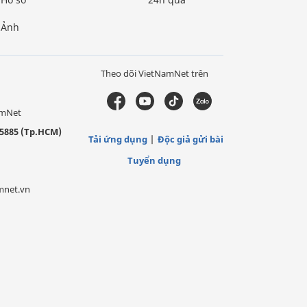
Ảnh
Theo dõi VietNamNet trên
amNet
5885 (Tp.HCM)
Tải ứng dụng
Độc giả gửi bài
Tuyển dụng
mnet.vn