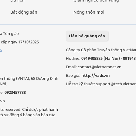
Bất động sản
Nông thôn mới
à Tôn giáo
Liên hệ quảng cáo
 cấp ngày 17/10/2025
Công ty Cổ phần Truyền thông VietN
á
Hotline:
0919405885 (Hà Nội)
-
091943
Email: contact@vietnamnet.vn
Báo giá:
http://vads.vn
Viễn thông (VNTA), 68 Dương Đình
Nội.
Hỗ trợ kỹ thuật: support@tech.vietna
ne:
0923457788
.vn
ts reserved. Chỉ được phát hành
i có sự đồng ý bằng văn bản của