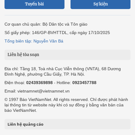
Tuyến bài
Sự kiện
Cơ quan chủ quản: Bộ Dân tộc và Tôn giáo
Số giấy phép: 146/GP-BVHTTDL, cấp ngày 17/10/2025
Tổng biên tập: Nguyễn Văn Bá
Liên hệ tòa soạn
Địa chỉ: Tầng 18, Toà nhà Cục Viễn thông (VNTA), 68 Dương
Đình Nghệ, phường Cầu Giấy, TP. Hà Nội.
Điện thoại:
02439369898
- Hotline:
0923457788
Email: vietnamnet@vietnamnet.vn
© 1997 Báo VietNamNet. All rights reserved. Chỉ được phát hành
lại thông tin từ website này khi có sự đồng ý bằng văn bản của
báo VietNamNet.
Liên hệ quảng cáo