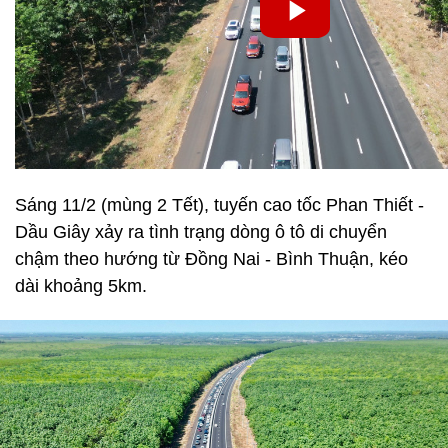
Sáng 11/2 (mùng 2 Tết), tuyến cao tốc Phan Thiết -
Dầu Giây xảy ra tình trạng dòng ô tô di chuyển
chậm theo hướng từ Đồng Nai - Bình Thuận, kéo
dài khoảng 5km.