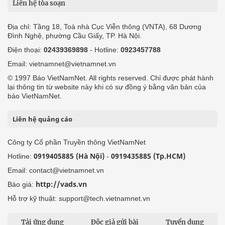
Liên hệ tòa soạn
Địa chỉ: Tầng 18, Toà nhà Cục Viễn thông (VNTA), 68 Dương
Đình Nghệ, phường Cầu Giấy, TP. Hà Nội.
Điện thoại:
02439369898
- Hotline:
0923457788
Email: vietnamnet@vietnamnet.vn
© 1997 Báo VietNamNet. All rights reserved. Chỉ được phát hành
lại thông tin từ website này khi có sự đồng ý bằng văn bản của
báo VietNamNet.
Liên hệ quảng cáo
Công ty Cổ phần Truyền thông VietNamNet
0919405885 (Hà Nội)
0919435885 (Tp.HCM)
Hotline:
-
Email: contact@vietnamnet.vn
http://vads.vn
Báo giá:
Hỗ trợ kỹ thuật: support@tech.vietnamnet.vn
Tải ứng dụng
Độc giả gửi bài
Tuyển dụng