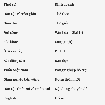
Thời sự
Kinh doanh
Dân tộc và Tôn giáo
Thể thao
Giáo dục
Thế giới
Đời sống
Văn hóa - Giải trí
Sức khỏe
Công nghệ
Ô tô xe máy
Du lịch
Bất động sản
Bạn đọc
Tuần Việt Nam
Công nghiệp hỗ trợ
Giảm nghèo bền vững
Nông thôn mới
Dân tộc thiểu số và miền núi
Nội dung chuyên đề
English
Hồ sơ