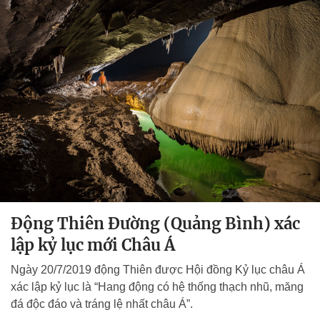
Động Thiên Đường (Quảng Bình) xác
lập kỷ lục mới Châu Á
Ngày 20/7/2019 động Thiên được Hội đồng Kỷ lục châu Á
xác lập kỷ lục là “Hang động có hệ thống thạch nhũ, măng
đá độc đáo và tráng lệ nhất châu Á”.