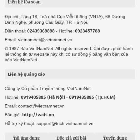
Liên hệ tòa soạn
Địa chỉ: Tầng 18, Toà nhà Cục Viễn thông (VNTA), 68 Dương
Đình Nghệ, phường Cầu Giấy, TP. Hà Nội.
Điện thoại:
02439369898
- Hotline:
0923457788
Email: vietnamnet@vietnamnet.vn
© 1997 Báo VietNamNet. All rights reserved. Chỉ được phát hành
lại thông tin từ website này khi có sự đồng ý bằng văn bản của
báo VietNamNet.
Liên hệ quảng cáo
Công ty Cổ phần Truyền thông VietNamNet
0919405885 (Hà Nội)
0919435885 (Tp.HCM)
Hotline:
-
Email: contact@vietnamnet.vn
http://vads.vn
Báo giá:
Hỗ trợ kỹ thuật: support@tech.vietnamnet.vn
Tải ứng dụng
Độc giả gửi bài
Tuyển dụng