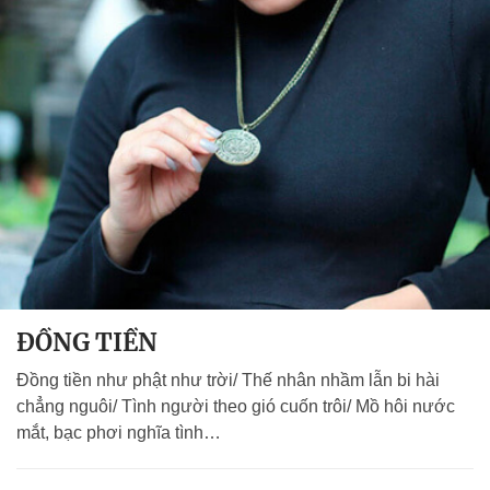
ĐỒNG TIỀN
Đồng tiền như phật như trời/ Thế nhân nhầm lẫn bi hài
chẳng nguôi/ Tình người theo gió cuốn trôi/ Mồ hôi nước
mắt, bạc phơi nghĩa tình…