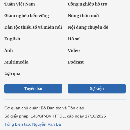
Tuần Việt Nam
Công nghiệp hỗ trợ
Giảm nghèo bền vững
Nông thôn mới
Dân tộc thiểu số và miền núi
Nội dung chuyên đề
English
Hồ sơ
Ảnh
Video
Multimedia
Podcast
24h qua
Tuyến bài
Sự kiện
Cơ quan chủ quản: Bộ Dân tộc và Tôn giáo
Số giấy phép: 146/GP-BVHTTDL, cấp ngày 17/10/2025
Tổng biên tập: Nguyễn Văn Bá