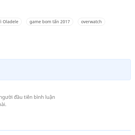
fi Oladele
game bom tấn 2017
overwatch