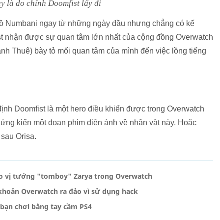
y là do chính Doomfist lấy đi
 đồ Numbani ngay từ những ngày đầu nhưng chẳng có kế
st nhận được sự quan tâm lớn nhất của cộng đồng Overwatch
ánh Thuê) bày tỏ mối quan tâm của mình đến việc lồng tiếng
định Doomfist là một hero điều khiển được trong Overwatch
ứng kiến một đoạn phim điện ảnh về nhân vật này. Hoặc
 sau Orisa.
ho vị tướng "tomboy" Zarya trong Overwatch
i khoản Overwatch ra đảo vì sử dụng hack
 bạn chơi bằng tay cầm PS4