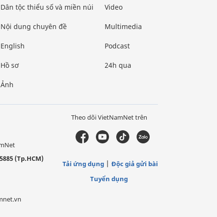
Dân tộc thiểu số và miền núi
Video
Nội dung chuyên đề
Multimedia
English
Podcast
Hồ sơ
24h qua
Ảnh
Theo dõi VietNamNet trên
amNet
5885 (Tp.HCM)
Tải ứng dụng
Độc giả gửi bài
Tuyển dụng
mnet.vn