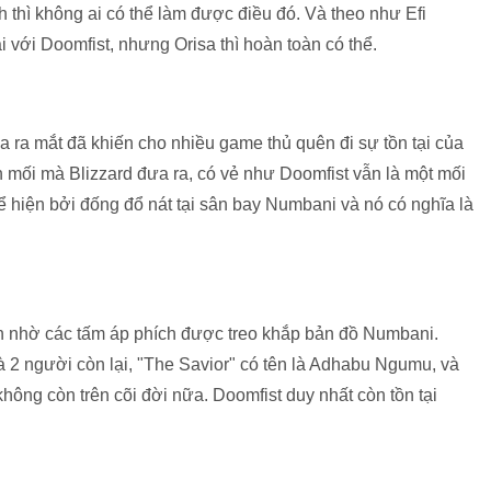
h thì không ai có thể làm được điều đó. Và theo như Efi
i với Doomfist, nhưng Orisa thì hoàn toàn có thể.
a ra mắt đã khiến cho nhiều game thủ quên đi sự tồn tại của
 mối mà Blizzard đưa ra, có vẻ như Doomfist vẫn là một mối
 hiện bởi đống đổ nát tại sân bay Numbani và nó có nghĩa là
ến nhờ các tấm áp phích được treo khắp bản đồ Numbani.
à 2 người còn lại, "The Savior" có tên là Adhabu Ngumu, và
hông còn trên cõi đời nữa. Doomfist duy nhất còn tồn tại