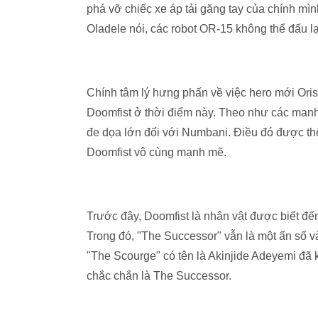
phá vỡ chiếc xe áp tải găng tay của chính mìn
Oladele nói, các robot OR-15 không thể đấu lạ
Chính tâm lý hưng phấn về việc hero mới Oris
Doomfist ở thời điểm này. Theo như các manh
đe dọa lớn đối với Numbani. Điều đó được thể
Doomfist vô cùng mạnh mẽ.
Trước đây, Doomfist là nhân vật được biết đ
Trong đó, "The Successor" vẫn là một ẩn số v
"The Scourge" có tên là Akinjide Adeyemi đã k
chắc chắn là The Successor.