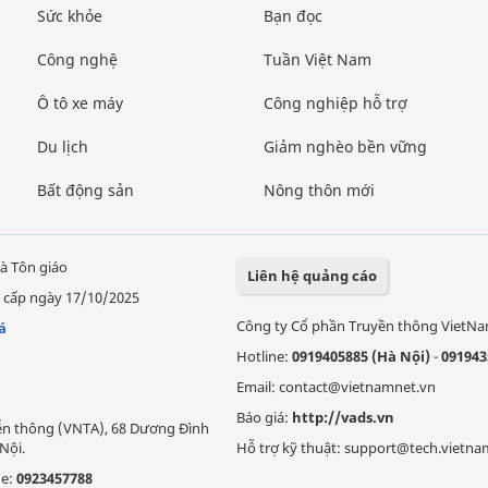
Sức khỏe
Bạn đọc
Công nghệ
Tuần Việt Nam
Ô tô xe máy
Công nghiệp hỗ trợ
Du lịch
Giảm nghèo bền vững
Bất động sản
Nông thôn mới
à Tôn giáo
Liên hệ quảng cáo
 cấp ngày 17/10/2025
Công ty Cổ phần Truyền thông VietN
á
Hotline:
0919405885 (Hà Nội)
-
091943
Email: contact@vietnamnet.vn
Báo giá:
http://vads.vn
Viễn thông (VNTA), 68 Dương Đình
Nội.
Hỗ trợ kỹ thuật: support@tech.vietna
ne:
0923457788