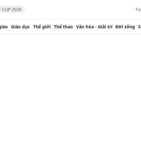
 CUP 2026
Tu
giáo
Giáo dục
Thế giới
Thể thao
Văn hóa - Giải trí
Đời sống
S