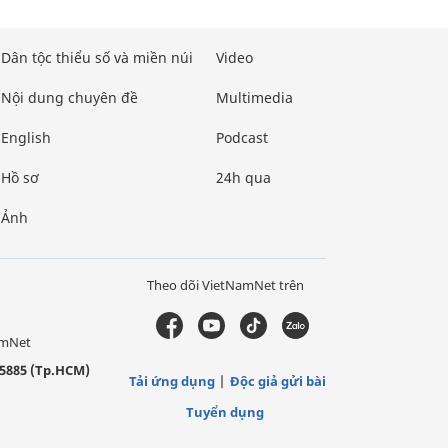
Dân tộc thiểu số và miền núi
Video
Nội dung chuyên đề
Multimedia
English
Podcast
Hồ sơ
24h qua
Ảnh
Theo dõi VietNamNet trên
amNet
5885 (Tp.HCM)
Tải ứng dụng
Độc giả gửi bài
Tuyển dụng