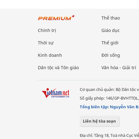
Thể thao
Chính trị
Giáo dục
Thời sự
Thế giới
Kinh doanh
Đời sống
Dân tộc và Tôn giáo
Văn hóa - Giải trí
Cơ quan chủ quản: Bộ Dân tộc v
Số giấy phép: 146/GP-BVHTTDL,
Tổng biên tập: Nguyễn Văn B
Liên hệ tòa soạn
Địa chỉ: Tầng 18, Toà nhà Cục 