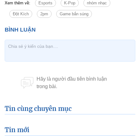
Xem thêm về:
Esports
K-Pop
nhóm nhạc
Đột Kích
2pm
Game bắn súng
Tin cùng chuyên mục
Tin mới