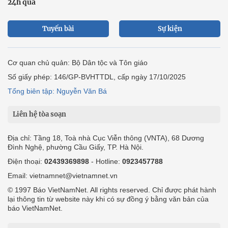
24h qua
Tuyến bài
Sự kiện
Cơ quan chủ quản: Bộ Dân tộc và Tôn giáo
Số giấy phép: 146/GP-BVHTTDL, cấp ngày 17/10/2025
Tổng biên tập: Nguyễn Văn Bá
Liên hệ tòa soạn
Địa chỉ: Tầng 18, Toà nhà Cục Viễn thông (VNTA), 68 Dương
Đình Nghệ, phường Cầu Giấy, TP. Hà Nội.
Điện thoại:
02439369898
- Hotline:
0923457788
Email: vietnamnet@vietnamnet.vn
© 1997 Báo VietNamNet. All rights reserved. Chỉ được phát hành
lại thông tin từ website này khi có sự đồng ý bằng văn bản của
báo VietNamNet.