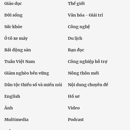
Giáo dục
Thế giới
Đời sống
Văn hóa - Giải trí
Sức khỏe
Công nghệ
Ô tô xe máy
Du lịch
Bất động sản
Bạn đọc
Tuần Việt Nam
Công nghiệp hỗ trợ
Giảm nghèo bền vững
Nông thôn mới
Dân tộc thiểu số và miền núi
Nội dung chuyên đề
English
Hồ sơ
Ảnh
Video
Multimedia
Podcast