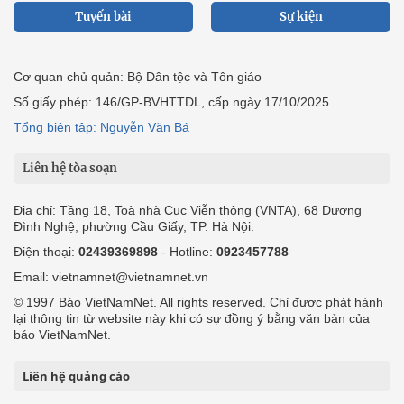
Tuyến bài
Sự kiện
Cơ quan chủ quản: Bộ Dân tộc và Tôn giáo
Số giấy phép: 146/GP-BVHTTDL, cấp ngày 17/10/2025
Tổng biên tập: Nguyễn Văn Bá
Liên hệ tòa soạn
Địa chỉ: Tầng 18, Toà nhà Cục Viễn thông (VNTA), 68 Dương
Đình Nghệ, phường Cầu Giấy, TP. Hà Nội.
Điện thoại:
02439369898
- Hotline:
0923457788
Email: vietnamnet@vietnamnet.vn
© 1997 Báo VietNamNet. All rights reserved. Chỉ được phát hành
lại thông tin từ website này khi có sự đồng ý bằng văn bản của
báo VietNamNet.
Liên hệ quảng cáo