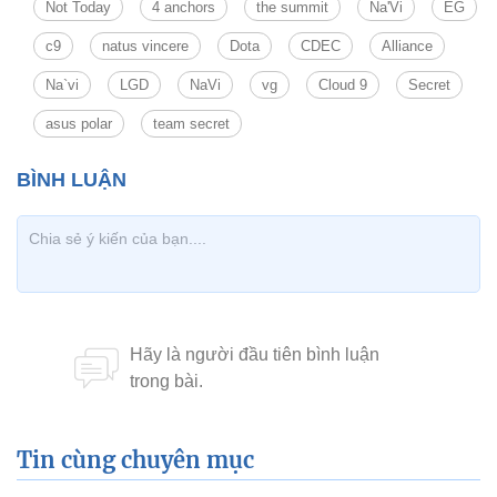
Not Today
4 anchors
the summit
Na'Vi
EG
c9
natus vincere
Dota
CDEC
Alliance
Na`vi
LGD
NaVi
vg
Cloud 9
Secret
asus polar
team secret
Tin cùng chuyên mục