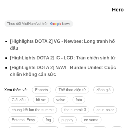
Hero
[Highlights DOTA 2] VG - Newbee: Long tranh hổ
đấu
[HighLights DOTA 2] iG - LGD: Trận chiến sinh tử
[HighLights DOTA 2] NAVI - Burden United: Cuộc
chiến không cân sức
Xem thêm về:
Esports
Thể thao điện tử
đánh giá
Giải đấu
hồ sơ
valve
fata
chung kết lan the summit
the summit 3
asus.polar
Enternal Envy
fng
puppey
ee sama