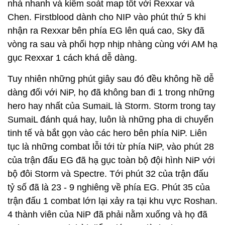
nhà nhanh và kiểm soát map tốt với Rexxar và
Chen. Firstblood dành cho NIP vào phút thứ 5 khi
nhận ra Rexxar bên phía EG lên quá cao, Sky đã
vòng ra sau và phối hợp nhịp nhàng cùng với AM hạ
gục Rexxar 1 cách khá dễ dàng.
Tuy nhiên những phút giây sau đó đều không hề dễ
dàng đối với NiP, họ đã không ban đi 1 trong những
hero hay nhất của SumaiL là Storm. Storm trong tay
SumaiL đánh quá hay, luôn là những pha di chuyển
tinh tế và bắt gọn vào các hero bên phía NiP. Liên
tục là những combat lỗi tới từ phía NiP, vào phút 28
của trận đấu EG đã hạ gục toàn bộ đội hình NiP với
bộ đôi Storm và Spectre. Tới phút 32 của trận đấu
tỷ số đã là 23 - 9 nghiêng về phía EG. Phút 35 của
trận đấu 1 combat lớn lại xảy ra tại khu vực Roshan.
4 thành viên của NiP đã phải nằm xuống và họ đã