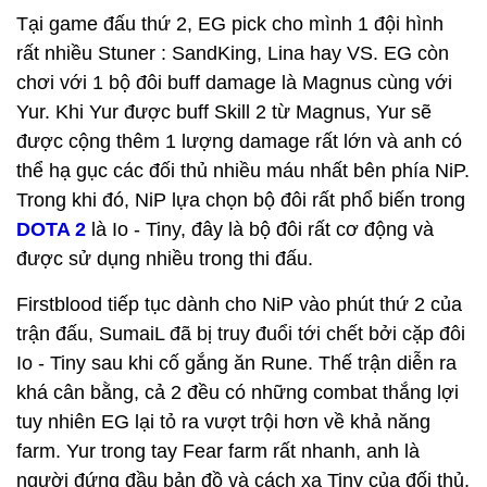
Tại game đấu thứ 2, EG pick cho mình 1 đội hình
rất nhiều Stuner : SandKing, Lina hay VS. EG còn
chơi với 1 bộ đôi buff damage là Magnus cùng với
Yur. Khi Yur được buff Skill 2 từ Magnus, Yur sẽ
được cộng thêm 1 lượng damage rất lớn và anh có
thể hạ gục các đối thủ nhiều máu nhất bên phía NiP.
Trong khi đó, NiP lựa chọn bộ đôi rất phổ biến trong
DOTA 2
là Io - Tiny, đây là bộ đôi rất cơ động và
được sử dụng nhiều trong thi đấu.
Firstblood tiếp tục dành cho NiP vào phút thứ 2 của
trận đấu, SumaiL đã bị truy đuổi tới chết bởi cặp đôi
Io - Tiny sau khi cố gắng ăn Rune. Thế trận diễn ra
khá cân bằng, cả 2 đều có những combat thắng lợi
tuy nhiên EG lại tỏ ra vượt trội hơn về khả năng
farm. Yur trong tay Fear farm rất nhanh, anh là
người đứng đầu bản đồ và cách xa Tiny của đối thủ.