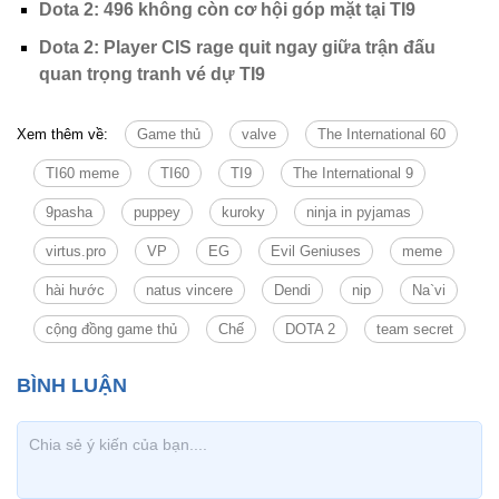
Dota 2: 496 không còn cơ hội góp mặt tại TI9
Dota 2: Player CIS rage quit ngay giữa trận đấu
quan trọng tranh vé dự TI9
Xem thêm về:
Game thủ
valve
The International 60
TI60 meme
TI60
TI9
The International 9
9pasha
puppey
kuroky
ninja in pyjamas
virtus.pro
VP
EG
Evil Geniuses
meme
hài hước
natus vincere
Dendi
nip
Na`vi
cộng đồng game thủ
Chế
DOTA 2
team secret