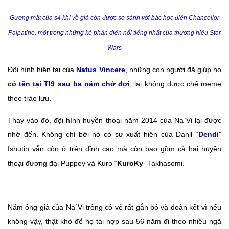
Gương mặt của s4 khi về già còn được so sánh với bác học điên Chancellor
Palpatine, một trong những kẻ phản diện nổi tiếng nhất của thương hiệu Star
Wars
Đội hình hiện tại của
Natus Vincere
, những con người đã giúp họ
có tên tại TI9 sau ba năm chờ đợi
, lại không được chế meme
theo trào lưu.
Thay vào đó, đội hình huyền thoại năm 2014 của Na`Vi lại được
nhớ đến. Không chỉ bởi nó có sự xuất hiện của Danil “
Dendi
”
Ishutin vẫn còn ở trên đỉnh cao mà còn bao gồm cả hai huyền
thoại đương đại Puppey và Kuro “
KuroKy
” Takhasomi.
Năm ông già của Na`Vi trông có vẻ rất gắn bó và đoàn kết vì nếu
không vậy, thật khó để họ tái hợp sau 56 năm đi theo nhiều ngã