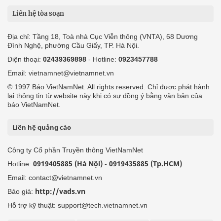
Liên hệ tòa soạn
Địa chỉ: Tầng 18, Toà nhà Cục Viễn thông (VNTA), 68 Dương
Đình Nghệ, phường Cầu Giấy, TP. Hà Nội.
Điện thoại:
02439369898
- Hotline:
0923457788
Email: vietnamnet@vietnamnet.vn
© 1997 Báo VietNamNet. All rights reserved. Chỉ được phát hành
lại thông tin từ website này khi có sự đồng ý bằng văn bản của
báo VietNamNet.
Liên hệ quảng cáo
Công ty Cổ phần Truyền thông VietNamNet
0919405885 (Hà Nội)
0919435885 (Tp.HCM)
Hotline:
-
Email: contact@vietnamnet.vn
http://vads.vn
Báo giá:
Hỗ trợ kỹ thuật: support@tech.vietnamnet.vn