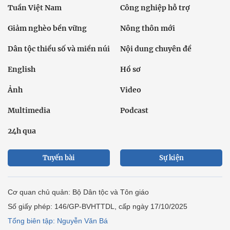
Tuần Việt Nam
Công nghiệp hỗ trợ
Giảm nghèo bền vững
Nông thôn mới
Dân tộc thiểu số và miền núi
Nội dung chuyên đề
English
Hồ sơ
Ảnh
Video
Multimedia
Podcast
24h qua
Tuyến bài
Sự kiện
Cơ quan chủ quản: Bộ Dân tộc và Tôn giáo
Số giấy phép: 146/GP-BVHTTDL, cấp ngày 17/10/2025
Tổng biên tập: Nguyễn Văn Bá