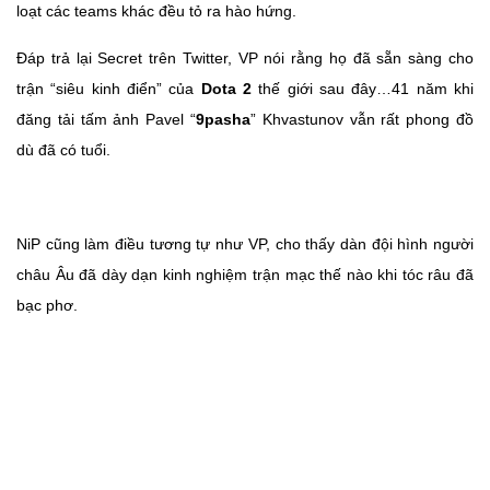
loạt các teams khác đều tỏ ra hào hứng.
Đáp trả lại Secret trên Twitter, VP nói rằng họ đã sẵn sàng cho
trận “siêu kinh điển” của
Dota 2
thế giới sau đây…41 năm khi
đăng tải tấm ảnh Pavel “
9pasha
” Khvastunov vẫn rất phong đồ
dù đã có tuổi.
NiP cũng làm điều tương tự như VP, cho thấy dàn đội hình người
châu Âu đã dày dạn kinh nghiệm trận mạc thế nào khi tóc râu đã
bạc phơ.