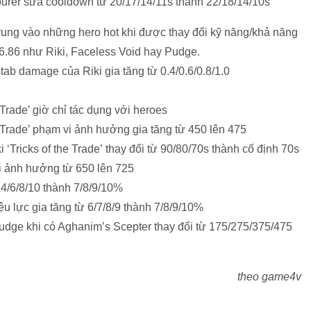
urer sửa cooldown từ 20/17/14/11s thành 22/18/14/10s
trung vào những hero hot khi được thay đổi kỹ năng/khả năng
6.86 như Riki, Faceless Void hay Pudge.
ab damage của Riki gia tăng từ 0.4/0.6/0.8/1.0
 Trade’ giờ chỉ tác dụng với heroes
e Trade’ phạm vi ảnh hưởng gia tăng từ 450 lên 475
‘Tricks of the Trade’ thay đổi từ 90/80/70s thành cố định 70s
vi ảnh hưởng từ 650 lên 725
 4/6/8/10 thành 7/8/9/10%
ệu lực gia tăng từ 6/7/8/9 thành 7/8/9/10%
ge khi có Aghanim’s Scepter thay đổi từ 175/275/375/475
theo game4v