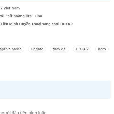
 2 Việt Nam
với "nữ hoàng lửa" Lina
 Liên Minh Huyền Thoại sang chơi DOTA 2
aptain Mode
Update
thay đổi
DOTA 2
hero