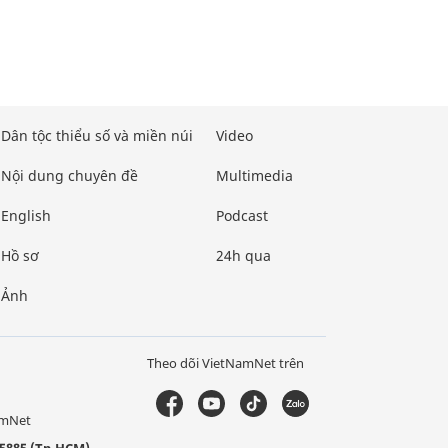
Dân tộc thiểu số và miền núi
Video
Nội dung chuyên đề
Multimedia
English
Podcast
Hồ sơ
24h qua
Ảnh
Theo dõi VietNamNet trên
amNet
5885 (Tp.HCM)