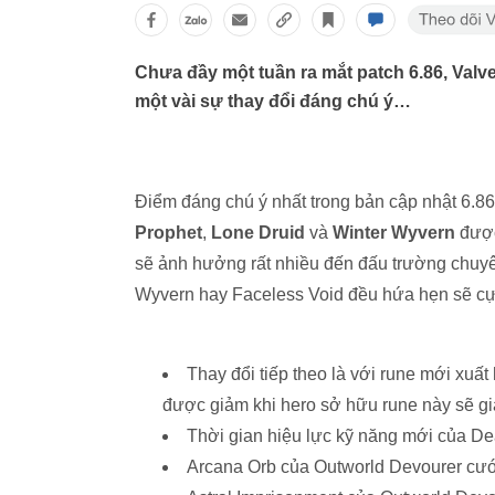
Chưa đầy một tuần ra mắt patch 6.86, Valv
một vài sự thay đổi đáng chú ý…
Điểm đáng chú ý nhất trong bản cập nhật 6.86
Prophet
,
Lone Druid
và
Winter Wyvern
được
sẽ ảnh hưởng rất nhiều đến đấu trường chuy
Wyvern hay Faceless Void đều hứa hẹn sẽ cực
Thay đổi tiếp theo là với rune mới xuất
được giảm khi hero sở hữu rune này sẽ 
Thời gian hiệu lực kỹ năng mới của Dea
Arcana Orb của Outworld Devourer cướp 