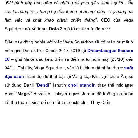
“
Đội hình này bao gồm cả những players giàu kinh nghiệm lẫn
các tài năng trẻ, nhưng họ đều thống nhất một điều – họ hăng hái
làm việc và khát khao giành chiến thắng
”, CEO của Vega
Squadron nói về team
Dota 2
mà tổ chức mới đem về.
Điều này đồng nghĩa với việc Vega Squadron sẽ có màn ra mắt ở
mùa giải Dota 2 Pro Circuit 2018-2019 tại
DreamLeague Season
10
– giải Minor đầu tiên, diễn ra diễn ra từ hôm nay (29/10) đến
04/11. Tại đây, Vega Squadron, vốn là Lithium đã nhận được
suất
đặc cách
tham dự dù thất bại tại Vòng loại Khu vực châu Âu, sẽ
sử dụng Danil “
Dendi
” Ishutin
chơi standin
thay thế midlaner
Anas “
Mage-
” Hirzallah – player người Jordan đã không kịp hoàn
tất thủ tục xin visa để có mặt tại Stockholm, Thụy Điển.