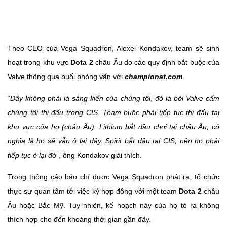
Theo CEO của Vega Squadron, Alexei Kondakov, team sẽ sinh
hoạt trong khu vực
Dota 2
châu Âu do các quy định bắt buộc của
Valve thông qua buổi phỏng vấn với
championat.com
.
“
Đây không phải là sáng kiến của chúng tôi
,
đó là bởi Valve cấm
chúng tôi thi đấu trong CIS. Team buộc phải tiếp tục thi đấu tại
khu vực của họ (châu Âu). Lithium bắt đầu chơi tại châu Âu, có
nghĩa là họ sẽ vẫn ở lại đây. Spirit bắt đầu tại CIS, nên họ phải
tiếp tục ở lại đó
”, ông Kondakov giải thích.
Trong thông cáo báo chí được Vega Squadron phát ra, tổ chức
thực sự quan tâm tới việc ký hợp đồng với một team
Dota 2
châu
Âu hoặc Bắc Mỹ. Tuy nhiên, kế hoạch này của họ tỏ ra không
thích hợp cho đến khoảng thời gian gần đây.