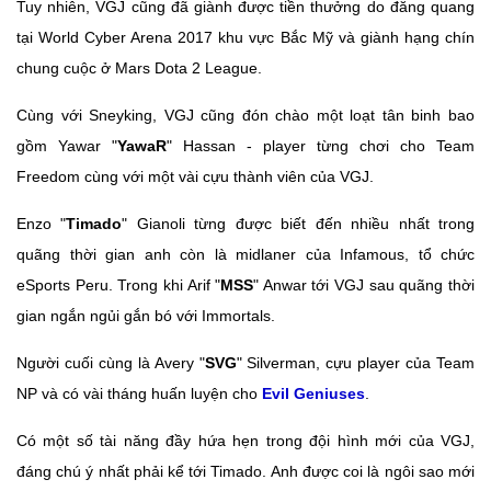
Tuy nhiên, VGJ cũng đã giành được tiền thưởng do đăng quang
tại World Cyber Arena 2017 khu vực Bắc Mỹ và giành hạng chín
chung cuộc ở Mars Dota 2 League.
Cùng với Sneyking, VGJ cũng đón chào một loạt tân binh bao
gồm Yawar "
YawaR
" Hassan - player từng chơi cho Team
Freedom cùng với một vài cựu thành viên của VGJ.
Enzo "
Timado
" Gianoli từng được biết đến nhiều nhất trong
quãng thời gian anh còn là midlaner của Infamous, tổ chức
eSports Peru. Trong khi Arif "
MSS
" Anwar tới VGJ sau quãng thời
gian ngắn ngủi gắn bó với Immortals.
Người cuối cùng là Avery "
SVG
" Silverman, cựu player của Team
NP và có vài tháng huấn luyện cho
Evil Geniuses
.
Có một số tài năng đầy hứa hẹn trong đội hình mới của VGJ,
đáng chú ý nhất phải kể tới Timado. Anh được coi là ngôi sao mới