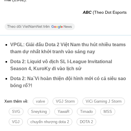
ABC
(Theo Dot Esports
VPGL: Giải đấu Dota 2 Việt Nam thu hút nhiều teams
tham dự nhất khởi tranh vào sáng nay
Dota 2: Liquid vô địch SL I-League Invitational
Season 4, KuroKy đi vào lịch sử
Dota 2: Na`Vi hoàn thiện đội hình mới có cả siêu sao
bóng rổ?!
Xem thêm về:
valve
VGJ Storm
ViCi Gaming J Storm
SVG
Sneyking
YawaR
Timado
MSS
VGJ
chuyển nhượng dota 2
DOTA 2