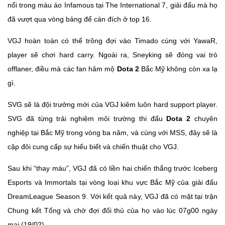
nổi trong màu áo Infamous tại The International 7, giải đấu mà họ
đã vượt qua vòng bảng để cán đích ở top 16.
VGJ hoàn toàn có thể trông đợi vào Timado cùng với YawaR,
player sẽ chơi hard carry. Ngoài ra, Sneyking sẽ đóng vai trò
offlaner, điều mà các fan hâm mộ
Dota 2
Bắc Mỹ không còn xa lạ
gì.
SVG sẽ là đội trưởng mới của VGJ kiêm luôn hard support player.
SVG đã từng trải nghiệm môi trường thi đấu
Dota 2
chuyên
nghiệp tại Bắc Mỹ trong vòng ba năm, và cùng với MSS, đây sẽ là
cặp đôi cung cấp sự hiểu biết và chiến thuật cho VGJ.
Sau khi “thay máu”, VGJ đã có liền hai chiến thắng trước Iceberg
Esports và Immortals tại vòng loại khu vực Bắc Mỹ của giải đấu
DreamLeague Season 9. Với kết quả này, VGJ đã có mặt tại trận
Chung kết Tổng và chờ đợi đối thủ của họ vào lúc 07g00 ngày
mai (19/02).