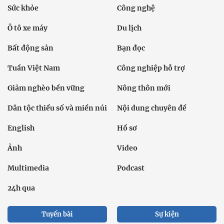
Sức khỏe
Công nghệ
Ô tô xe máy
Du lịch
Bất động sản
Bạn đọc
Tuần Việt Nam
Công nghiệp hỗ trợ
Giảm nghèo bền vững
Nông thôn mới
Dân tộc thiểu số và miền núi
Nội dung chuyên đề
English
Hồ sơ
Ảnh
Video
Multimedia
Podcast
24h qua
Tuyến bài
Sự kiện