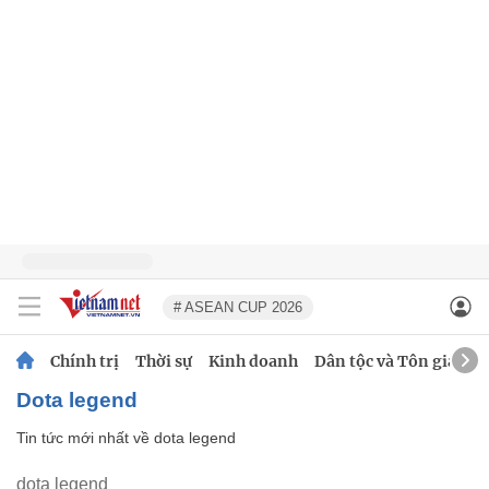
# ASEAN CUP 2026
Chính trị
Thời sự
Kinh doanh
Dân tộc và Tôn giáo
dota legend
Tin tức mới nhất về
dota legend
dota legend