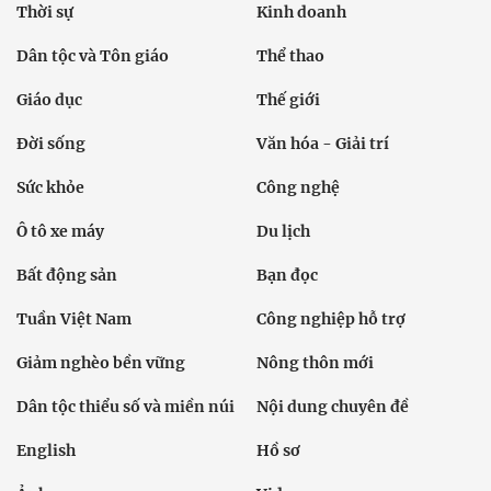
Thời sự
Kinh doanh
Dân tộc và Tôn giáo
Thể thao
Giáo dục
Thế giới
Đời sống
Văn hóa - Giải trí
Sức khỏe
Công nghệ
Ô tô xe máy
Du lịch
Bất động sản
Bạn đọc
Tuần Việt Nam
Công nghiệp hỗ trợ
Giảm nghèo bền vững
Nông thôn mới
Dân tộc thiểu số và miền núi
Nội dung chuyên đề
English
Hồ sơ