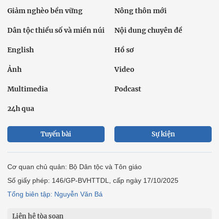
Giảm nghèo bền vững
Nông thôn mới
Dân tộc thiểu số và miền núi
Nội dung chuyên đề
English
Hồ sơ
Ảnh
Video
Multimedia
Podcast
24h qua
Tuyến bài
Sự kiện
Cơ quan chủ quản: Bộ Dân tộc và Tôn giáo
Số giấy phép: 146/GP-BVHTTDL, cấp ngày 17/10/2025
Tổng biên tập: Nguyễn Văn Bá
Liên hệ tòa soạn