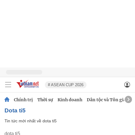
# ASEAN CUP 2026
Chính trị
Thời sự
Kinh doanh
Dân tộc và Tôn giáo
dota ti5
Tin tức mới nhất về
dota ti5
dota ti5