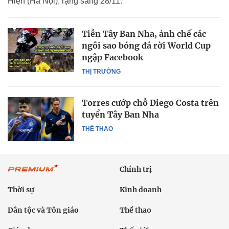
Hiện (Hà Nội), rạng sáng 28/11.
Tiễn Tây Ban Nha, ảnh chế các
ngôi sao bóng đá rời World Cup
ngập Facebook
THỊ TRƯỜNG
Torres cướp chỗ Diego Costa trên
tuyển Tây Ban Nha
THỂ THAO
Chính trị
Thời sự
Kinh doanh
Dân tộc và Tôn giáo
Thể thao