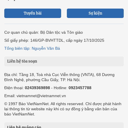
Tuyến bài
Sự kiện
Cơ quan chủ quản: Bộ Dân tộc và Tôn giáo
Số giấy phép: 146/GP-BVHTTDL, cấp ngày 17/10/2025
Tổng biên tập: Nguyễn Văn Bá
Liên hệ tòa soạn
Địa chỉ: Tầng 18, Toà nhà Cục Viễn thông (VNTA), 68 Dương
Đình Nghệ, phường Cầu Giấy, TP. Hà Nội.
Điện thoại:
02439369898
- Hotline:
0923457788
Email: vietnamnet@vietnamnet.vn
© 1997 Báo VietNamNet. All rights reserved. Chỉ được phát hành
lại thông tin từ website này khi có sự đồng ý bằng văn bản của
báo VietNamNet.
Liên hệ quảng cáo