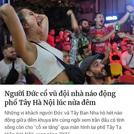
Người Đức cổ vũ đội nhà náo động
phố Tây Hà Nội lúc nửa đêm
Những vị khách người Đức và Tây Ban Nha hò hét náo
động giữa đêm khuya khi cùng ngồi xem trận đấu có tính
sống còn cho "cỗ xe tăng" qua màn hình tại phố Tây Tạ