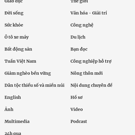
Giáo dục
Thế giới
Đời sống
Văn hóa - Giải trí
Sức khỏe
Công nghệ
Ô tô xe máy
Du lịch
Bất động sản
Bạn đọc
Tuần Việt Nam
Công nghiệp hỗ trợ
Giảm nghèo bền vững
Nông thôn mới
Dân tộc thiểu số và miền núi
Nội dung chuyên đề
English
Hồ sơ
Ảnh
Video
Multimedia
Podcast
24h qua