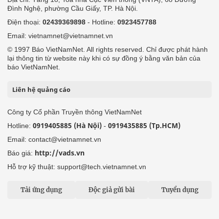
Đình Nghệ, phường Cầu Giấy, TP. Hà Nội.
Điện thoại:
02439369898
- Hotline:
0923457788
Email: vietnamnet@vietnamnet.vn
© 1997 Báo VietNamNet. All rights reserved. Chỉ được phát hành
lại thông tin từ website này khi có sự đồng ý bằng văn bản của
báo VietNamNet.
Liên hệ quảng cáo
Công ty Cổ phần Truyền thông VietNamNet
0919405885 (Hà Nội)
0919435885 (Tp.HCM)
Hotline:
-
Email: contact@vietnamnet.vn
http://vads.vn
Báo giá:
Hỗ trợ kỹ thuật: support@tech.vietnamnet.vn
Tải ứng dụng
Độc giả gửi bài
Tuyển dụng