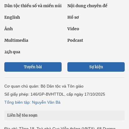
Dân tộc thiểu số và miền núi
Nội dung chuyên đề
English
Hồ sơ
Ảnh
Video
Multimedia
Podcast
24h qua
Tuyến bài
Sự kiện
Cơ quan chủ quản: Bộ Dân tộc và Tôn giáo
Số giấy phép: 146/GP-BVHTTDL, cấp ngày 17/10/2025
Tổng biên tập: Nguyễn Văn Bá
Liên hệ tòa soạn
Địa chỉ: Tầng 18, Toà nhà Cục Viễn thông (VNTA), 68 Dương