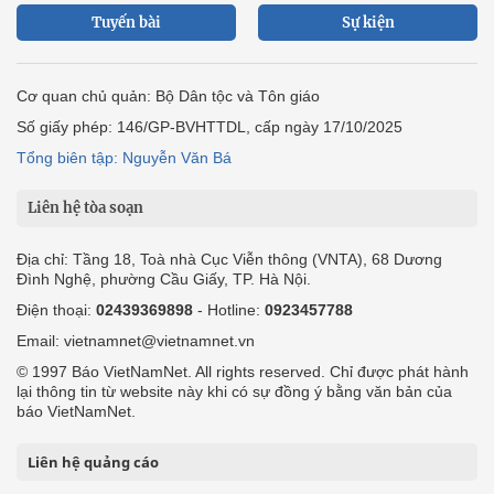
Tuyến bài
Sự kiện
Cơ quan chủ quản: Bộ Dân tộc và Tôn giáo
Số giấy phép: 146/GP-BVHTTDL, cấp ngày 17/10/2025
Tổng biên tập: Nguyễn Văn Bá
Liên hệ tòa soạn
Địa chỉ: Tầng 18, Toà nhà Cục Viễn thông (VNTA), 68 Dương
Đình Nghệ, phường Cầu Giấy, TP. Hà Nội.
Điện thoại:
02439369898
- Hotline:
0923457788
Email: vietnamnet@vietnamnet.vn
© 1997 Báo VietNamNet. All rights reserved. Chỉ được phát hành
lại thông tin từ website này khi có sự đồng ý bằng văn bản của
báo VietNamNet.
Liên hệ quảng cáo