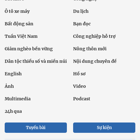
Ô tô xe máy
Du lịch
Bất động sản
Bạn đọc
Tuần Việt Nam
Công nghiệp hỗ trợ
Giảm nghèo bền vững
Nông thôn mới
Dân tộc thiểu số và miền núi
Nội dung chuyên đề
English
Hồ sơ
Ảnh
Video
Multimedia
Podcast
24h qua
Tuyến bài
Sự kiện