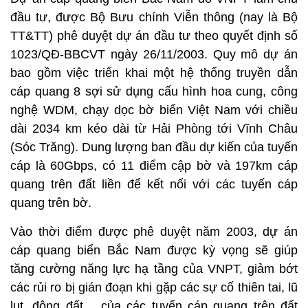
đầu tư, được Bộ Bưu chính Viễn thông (nay là Bộ
TT&TT) phê duyệt dự án đầu tư theo quyết định số
1023/QĐ-BBCVT ngày 26/11/2003. Quy mô dự án
bao gồm việc triển khai một hệ thống truyền dẫn
cáp quang 8 sợi sử dụng cấu hình hoa cung, công
nghệ WDM, chạy dọc bờ biển Việt Nam với chiều
dài 2034 km kéo dài từ Hải Phòng tới Vĩnh Châu
(Sóc Trăng). Dung lượng ban đầu dự kiến của tuyến
cáp là 60Gbps, có 11 điểm cập bờ và 197km cáp
quang trên đất liền để kết nối với các tuyến cáp
quang trên bờ.
Vào thời điểm được phê duyệt năm 2003, dự án
cáp quang biển Bắc Nam được kỳ vọng sẽ giúp
tăng cường năng lực hạ tầng của VNPT, giảm bớt
các rủi ro bị gián đoạn khi gặp các sự cố thiên tai, lũ
lụt, động đất… của các tuyến cáp quang trên đất