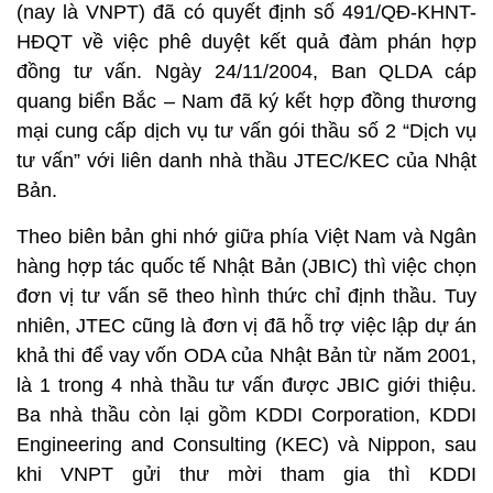
(nay là VNPT) đã có quyết định số 491/QĐ-KHNT-
HĐQT về việc phê duyệt kết quả đàm phán hợp
đồng tư vấn. Ngày 24/11/2004, Ban QLDA cáp
quang biển Bắc – Nam đã ký kết hợp đồng thương
mại cung cấp dịch vụ tư vấn gói thầu số 2 “Dịch vụ
tư vấn” với liên danh nhà thầu JTEC/KEC của Nhật
Bản.
Theo biên bản ghi nhớ giữa phía Việt Nam và Ngân
hàng hợp tác quốc tế Nhật Bản (JBIC) thì việc chọn
đơn vị tư vấn sẽ theo hình thức chỉ định thầu. Tuy
nhiên, JTEC cũng là đơn vị đã hỗ trợ việc lập dự án
khả thi để vay vốn ODA của Nhật Bản từ năm 2001,
là 1 trong 4 nhà thầu tư vấn được JBIC giới thiệu.
Ba nhà thầu còn lại gồm KDDI Corporation, KDDI
Engineering and Consulting (KEC) và Nippon, sau
khi VNPT gửi thư mời tham gia thì KDDI