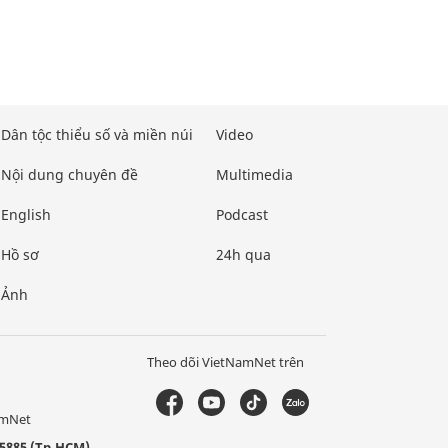
Dân tộc thiểu số và miền núi
Video
Nội dung chuyên đề
Multimedia
English
Podcast
Hồ sơ
24h qua
Ảnh
Theo dõi VietNamNet trên
amNet
5885 (Tp.HCM)