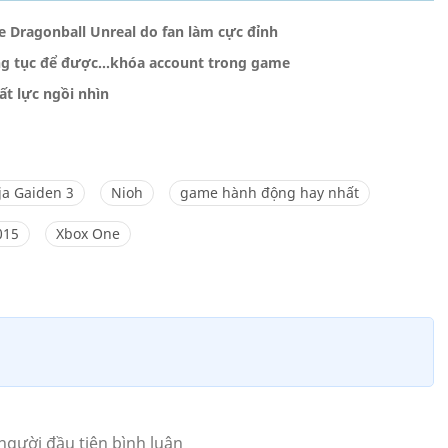
Dragonball Unreal do fan làm cực đỉnh
g tục để được...khóa account trong game
ất lực ngồi nhìn
ja Gaiden 3
Nioh
game hành động hay nhất
015
Xbox One