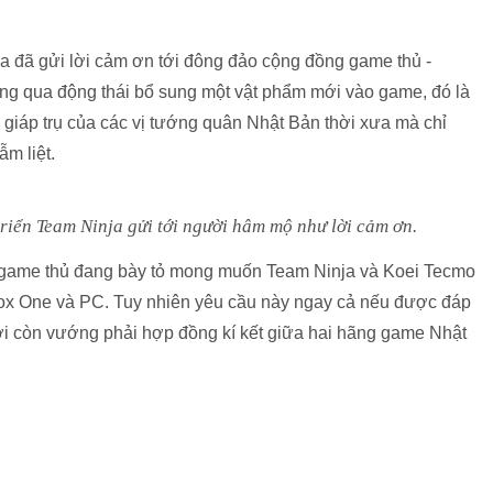
a đã gửi lời cảm ơn tới đông đảo cộng đồng game thủ -
ông qua động thái bổ sung một vật phẩm mới vào game, đó là
 giáp trụ của các vị tướng quân Nhật Bản thời xưa mà chỉ
ẫm liệt.
riển Team Ninja gửi tới người hâm mộ như lời cảm ơn.
u game thủ đang bày tỏ mong muốn Team Ninja và Koei Tecmo
ox One và PC. Tuy nhiên yêu cầu này ngay cả nếu được đáp
bởi còn vướng phải hợp đồng kí kết giữa hai hãng game Nhật