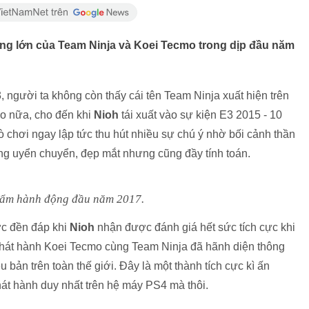
ng lớn của Team Ninja và Koei Tecmo trong dịp đầu năm
, người ta không còn thấy cái tên Team Ninja xuất hiện trên
ào nữa, cho đến khi
Nioh
tái xuất vào sự kiện E3 2015 - 10
ò chơi ngay lập tức thu hút nhiều sự chú ý nhờ bối cảnh thần
ng uyển chuyển, đẹp mắt nhưng cũng đầy tính toán.
hẩm hành động đầu năm 2017.
ợc đền đáp khi
Nioh
nhận được đánh giá hết sức tích cực khi
phát hành Koei Tecmo cùng Team Ninja đã hãnh diện thông
u bản trên toàn thế giới. Đây là một thành tích cực kì ấn
phát hành duy nhất trên hệ máy PS4 mà thôi.