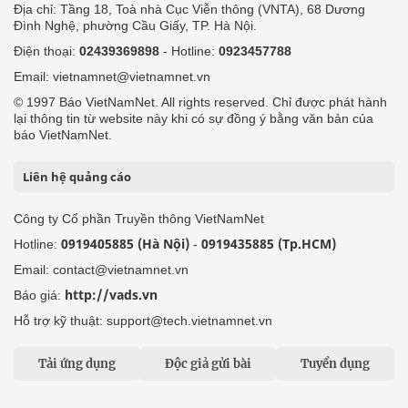
Địa chỉ: Tầng 18, Toà nhà Cục Viễn thông (VNTA), 68 Dương
Đình Nghệ, phường Cầu Giấy, TP. Hà Nội.
Điện thoại:
02439369898
- Hotline:
0923457788
Email: vietnamnet@vietnamnet.vn
© 1997 Báo VietNamNet. All rights reserved. Chỉ được phát hành
lại thông tin từ website này khi có sự đồng ý bằng văn bản của
báo VietNamNet.
Liên hệ quảng cáo
Công ty Cổ phần Truyền thông VietNamNet
0919405885 (Hà Nội)
0919435885 (Tp.HCM)
Hotline:
-
Email: contact@vietnamnet.vn
http://vads.vn
Báo giá:
Hỗ trợ kỹ thuật: support@tech.vietnamnet.vn
Tải ứng dụng
Độc giả gửi bài
Tuyển dụng