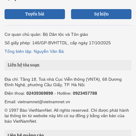
Tuyến bài
Sự kiện
Cơ quan chủ quản: Bộ Dân tộc và Tôn giáo
Số giấy phép: 146/GP-BVHTTDL, cấp ngày 17/10/2025
Tổng biên tập: Nguyễn Văn Bá
Liên hệ tòa soạn
Địa chỉ: Tầng 18, Toà nhà Cục Viễn thông (VNTA), 68 Dương
Đình Nghệ, phường Cầu Giấy, TP. Hà Nội.
Điện thoại:
02439369898
- Hotline:
0923457788
Email: vietnamnet@vietnamnet.vn
© 1997 Báo VietNamNet. All rights reserved. Chỉ được phát hành
lại thông tin từ website này khi có sự đồng ý bằng văn bản của
báo VietNamNet.
Liên hệ quảng cáo