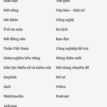
Giáo dục
Thế giới
Đời sống
Văn hóa - Giải trí
Sức khỏe
Công nghệ
Ô tô xe máy
Du lịch
Bất động sản
Bạn đọc
Tuần Việt Nam
Công nghiệp hỗ trợ
Giảm nghèo bền vững
Nông thôn mới
Dân tộc thiểu số và miền núi
Nội dung chuyên đề
English
Hồ sơ
Ảnh
Video
Multimedia
Podcast
24h qua