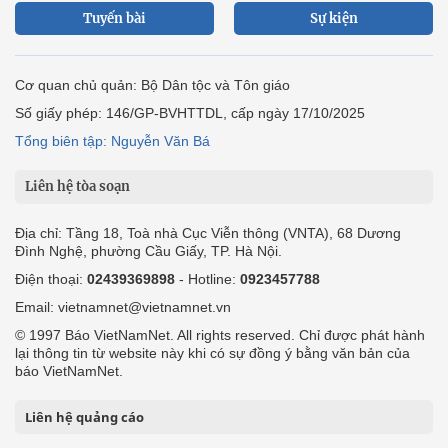
Tuyến bài
Sự kiện
Cơ quan chủ quản: Bộ Dân tộc và Tôn giáo
Số giấy phép: 146/GP-BVHTTDL, cấp ngày 17/10/2025
Tổng biên tập: Nguyễn Văn Bá
Liên hệ tòa soạn
Địa chỉ: Tầng 18, Toà nhà Cục Viễn thông (VNTA), 68 Dương
Đình Nghệ, phường Cầu Giấy, TP. Hà Nội.
Điện thoại:
02439369898
- Hotline:
0923457788
Email: vietnamnet@vietnamnet.vn
© 1997 Báo VietNamNet. All rights reserved. Chỉ được phát hành
lại thông tin từ website này khi có sự đồng ý bằng văn bản của
báo VietNamNet.
Liên hệ quảng cáo