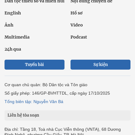
Dân tộc thiểu số và miền núi
Nội dung chuyên đề
English
Hồ sơ
Ảnh
Video
Multimedia
Podcast
24h qua
Tuyến bài
Sự kiện
Cơ quan chủ quản: Bộ Dân tộc và Tôn giáo
Số giấy phép: 146/GP-BVHTTDL, cấp ngày 17/10/2025
Tổng biên tập: Nguyễn Văn Bá
Liên hệ tòa soạn
Địa chỉ: Tầng 18, Toà nhà Cục Viễn thông (VNTA), 68 Dương
Đình Nghệ, phường Cầu Giấy, TP. Hà Nội.