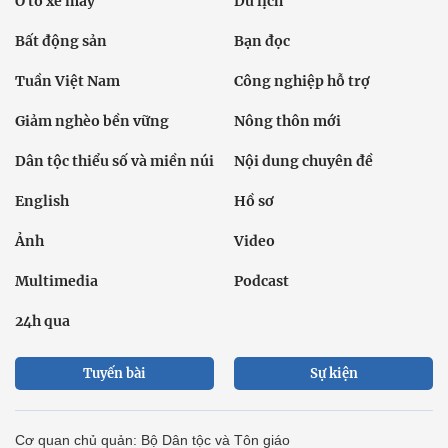
Ô tô xe máy
Du lịch
Bất động sản
Bạn đọc
Tuần Việt Nam
Công nghiệp hỗ trợ
Giảm nghèo bền vững
Nông thôn mới
Dân tộc thiểu số và miền núi
Nội dung chuyên đề
English
Hồ sơ
Ảnh
Video
Multimedia
Podcast
24h qua
Tuyến bài
Sự kiện
Cơ quan chủ quản: Bộ Dân tộc và Tôn giáo