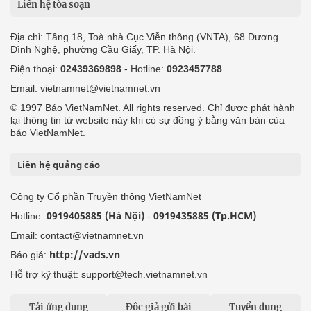
Liên hệ tòa soạn
Địa chỉ: Tầng 18, Toà nhà Cục Viễn thông (VNTA), 68 Dương
Đình Nghệ, phường Cầu Giấy, TP. Hà Nội.
Điện thoại:
02439369898
- Hotline:
0923457788
Email: vietnamnet@vietnamnet.vn
© 1997 Báo VietNamNet. All rights reserved. Chỉ được phát hành
lại thông tin từ website này khi có sự đồng ý bằng văn bản của
báo VietNamNet.
Liên hệ quảng cáo
Công ty Cổ phần Truyền thông VietNamNet
0919405885 (Hà Nội)
0919435885 (Tp.HCM)
Hotline:
-
Email: contact@vietnamnet.vn
http://vads.vn
Báo giá:
Hỗ trợ kỹ thuật: support@tech.vietnamnet.vn
Tải ứng dụng
Độc giả gửi bài
Tuyển dụng