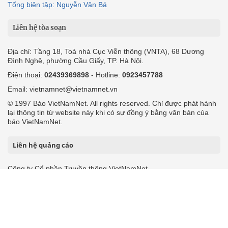
Tổng biên tập: Nguyễn Văn Bá
Liên hệ tòa soạn
Địa chỉ: Tầng 18, Toà nhà Cục Viễn thông (VNTA), 68 Dương
Đình Nghệ, phường Cầu Giấy, TP. Hà Nội.
Điện thoại:
02439369898
- Hotline:
0923457788
Email: vietnamnet@vietnamnet.vn
© 1997 Báo VietNamNet. All rights reserved. Chỉ được phát hành
lại thông tin từ website này khi có sự đồng ý bằng văn bản của
báo VietNamNet.
Liên hệ quảng cáo
Công ty Cổ phần Truyền thông VietNamNet
0919405885 (Hà Nội)
0919435885 (Tp.HCM)
Hotline:
-
Email: contact@vietnamnet.vn
http://vads.vn
Báo giá:
Hỗ trợ kỹ thuật: support@tech.vietnamnet.vn