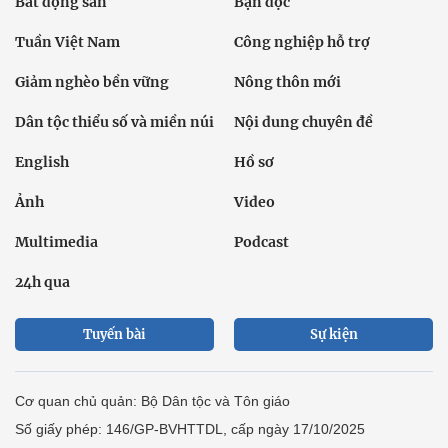
Bất động sản
Bạn đọc
Tuần Việt Nam
Công nghiệp hỗ trợ
Giảm nghèo bền vững
Nông thôn mới
Dân tộc thiểu số và miền núi
Nội dung chuyên đề
English
Hồ sơ
Ảnh
Video
Multimedia
Podcast
24h qua
Tuyến bài
Sự kiện
Cơ quan chủ quản: Bộ Dân tộc và Tôn giáo
Số giấy phép: 146/GP-BVHTTDL, cấp ngày 17/10/2025