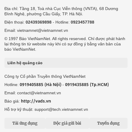
Địa chỉ: Tầng 18, Toà nhà Cục Viễn thông (VNTA), 68 Dương
Đình Nghệ, phường Cầu Giấy, TP. Hà Nội.
Điện thoại:
02439369898
- Hotline:
0923457788
Email: vietnamnet@vietnamnet.vn
© 1997 Báo VietNamNet. All rights reserved. Chỉ được phát hành
lại thông tin từ website này khi có sự đồng ý bằng văn bản của
báo VietNamNet.
Liên hệ quảng cáo
Công ty Cổ phần Truyền thông VietNamNet
0919405885 (Hà Nội)
0919435885 (Tp.HCM)
Hotline:
-
Email: contact@vietnamnet.vn
http://vads.vn
Báo giá:
Hỗ trợ kỹ thuật: support@tech.vietnamnet.vn
Tải ứng dụng
Độc giả gửi bài
Tuyển dụng