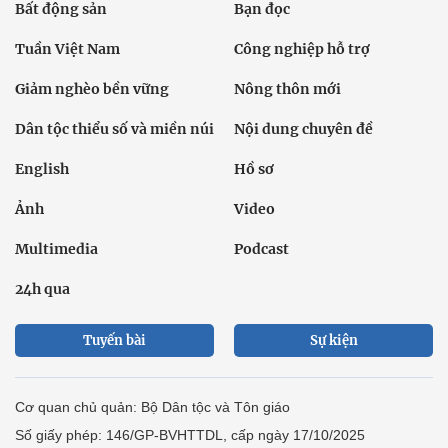
Bất động sản
Bạn đọc
Tuần Việt Nam
Công nghiệp hỗ trợ
Giảm nghèo bền vững
Nông thôn mới
Dân tộc thiểu số và miền núi
Nội dung chuyên đề
English
Hồ sơ
Ảnh
Video
Multimedia
Podcast
24h qua
Tuyến bài
Sự kiện
Cơ quan chủ quản: Bộ Dân tộc và Tôn giáo
Số giấy phép: 146/GP-BVHTTDL, cấp ngày 17/10/2025