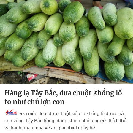
Hàng lạ Tây Bắc, dưa chuột khổng lồ
to như chú lợn con
Dưa mèo, loại dưa chuột siêu to khổng lồ được bà
con vùng Tây Bắc trồng, đang khiến nhiều người thích thú
và tranh nhau mua về ăn giải nhiệt ngày hè.