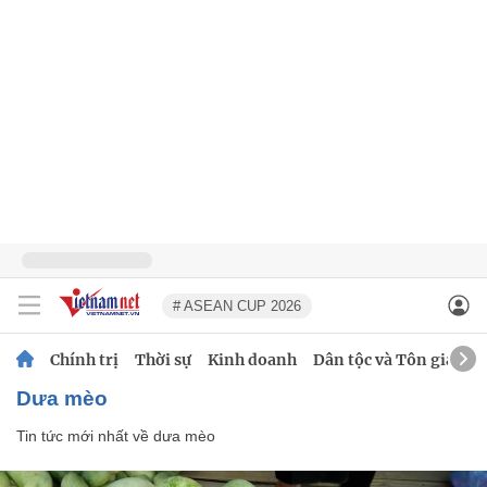
# ASEAN CUP 2026
Chính trị
Thời sự
Kinh doanh
Dân tộc và Tôn giáo
dưa mèo
Tin tức mới nhất về
dưa mèo