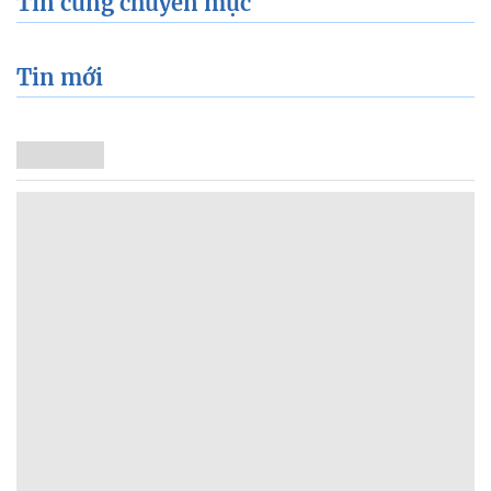
Tin cùng chuyên mục
Tin mới