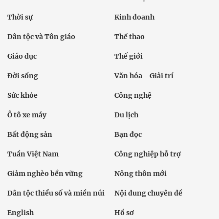
Thời sự
Kinh doanh
Dân tộc và Tôn giáo
Thể thao
Giáo dục
Thế giới
Đời sống
Văn hóa - Giải trí
Sức khỏe
Công nghệ
Ô tô xe máy
Du lịch
Bất động sản
Bạn đọc
Tuần Việt Nam
Công nghiệp hỗ trợ
Giảm nghèo bền vững
Nông thôn mới
Dân tộc thiểu số và miền núi
Nội dung chuyên đề
English
Hồ sơ