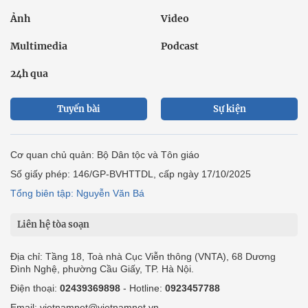
Ảnh
Video
Multimedia
Podcast
24h qua
Tuyến bài
Sự kiện
Cơ quan chủ quản: Bộ Dân tộc và Tôn giáo
Số giấy phép: 146/GP-BVHTTDL, cấp ngày 17/10/2025
Tổng biên tập: Nguyễn Văn Bá
Liên hệ tòa soạn
Địa chỉ: Tầng 18, Toà nhà Cục Viễn thông (VNTA), 68 Dương
Đình Nghệ, phường Cầu Giấy, TP. Hà Nội.
Điện thoại:
02439369898
- Hotline:
0923457788
Email: vietnamnet@vietnamnet.vn