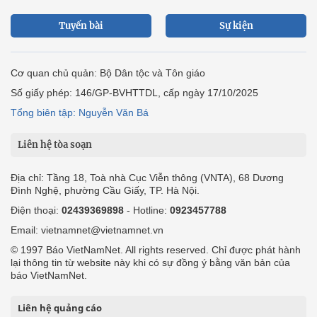
Tuyến bài
Sự kiện
Cơ quan chủ quản: Bộ Dân tộc và Tôn giáo
Số giấy phép: 146/GP-BVHTTDL, cấp ngày 17/10/2025
Tổng biên tập: Nguyễn Văn Bá
Liên hệ tòa soạn
Địa chỉ: Tầng 18, Toà nhà Cục Viễn thông (VNTA), 68 Dương
Đình Nghệ, phường Cầu Giấy, TP. Hà Nội.
Điện thoại:
02439369898
- Hotline:
0923457788
Email: vietnamnet@vietnamnet.vn
© 1997 Báo VietNamNet. All rights reserved. Chỉ được phát hành
lại thông tin từ website này khi có sự đồng ý bằng văn bản của
báo VietNamNet.
Liên hệ quảng cáo