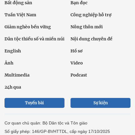
Bất động sản
Bạn đọc
Tuần Việt Nam
Công nghiệp hỗ trợ
Giảm nghèo bền vững
Nông thôn mới
Dân tộc thiểu số và miền núi
Nội dung chuyên đề
English
Hồ sơ
Ảnh
Video
Multimedia
Podcast
24h qua
Tuyến bài
Sự kiện
Cơ quan chủ quản: Bộ Dân tộc và Tôn giáo
Số giấy phép: 146/GP-BVHTTDL, cấp ngày 17/10/2025