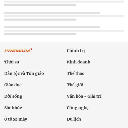
Chính trị
Thời sự
Kinh doanh
Dân tộc và Tôn giáo
Thể thao
Giáo dục
Thế giới
Đời sống
Văn hóa - Giải trí
Sức khỏe
Công nghệ
Ô tô xe máy
Du lịch