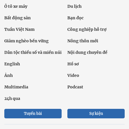
Ô tô xe máy
Du lịch
Bất động sản
Bạn đọc
Tuần Việt Nam
Công nghiệp hỗ trợ
Giảm nghèo bền vững
Nông thôn mới
Dân tộc thiểu số và miền núi
Nội dung chuyên đề
English
Hồ sơ
Ảnh
Video
Multimedia
Podcast
24h qua
Tuyến bài
Sự kiện