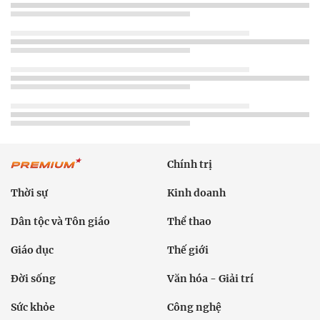
Chính trị
Thời sự
Kinh doanh
Dân tộc và Tôn giáo
Thể thao
Giáo dục
Thế giới
Đời sống
Văn hóa - Giải trí
Sức khỏe
Công nghệ