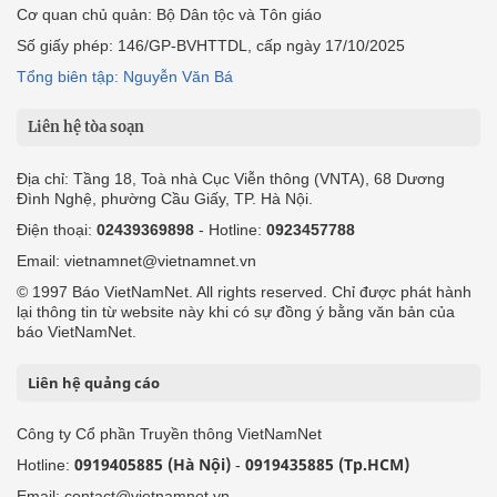
Cơ quan chủ quản: Bộ Dân tộc và Tôn giáo
Số giấy phép: 146/GP-BVHTTDL, cấp ngày 17/10/2025
Tổng biên tập: Nguyễn Văn Bá
Liên hệ tòa soạn
Địa chỉ: Tầng 18, Toà nhà Cục Viễn thông (VNTA), 68 Dương
Đình Nghệ, phường Cầu Giấy, TP. Hà Nội.
Điện thoại:
02439369898
- Hotline:
0923457788
Email: vietnamnet@vietnamnet.vn
© 1997 Báo VietNamNet. All rights reserved. Chỉ được phát hành
lại thông tin từ website này khi có sự đồng ý bằng văn bản của
báo VietNamNet.
Liên hệ quảng cáo
Công ty Cổ phần Truyền thông VietNamNet
0919405885 (Hà Nội)
0919435885 (Tp.HCM)
Hotline:
-
Email: contact@vietnamnet.vn