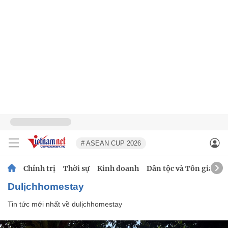
# ASEAN CUP 2026
Chính trị
Thời sự
Kinh doanh
Dân tộc và Tôn giáo
dulịchhomestay
Tin tức mới nhất về
dulịchhomestay