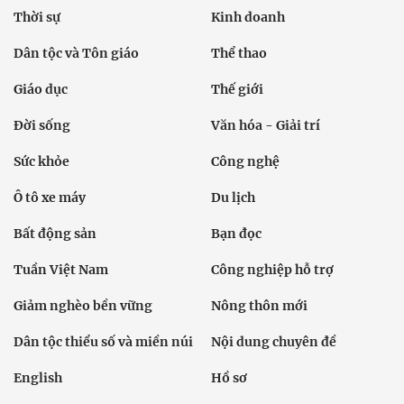
Thời sự
Kinh doanh
Dân tộc và Tôn giáo
Thể thao
Giáo dục
Thế giới
Đời sống
Văn hóa - Giải trí
Sức khỏe
Công nghệ
Ô tô xe máy
Du lịch
Bất động sản
Bạn đọc
Tuần Việt Nam
Công nghiệp hỗ trợ
Giảm nghèo bền vững
Nông thôn mới
Dân tộc thiểu số và miền núi
Nội dung chuyên đề
English
Hồ sơ