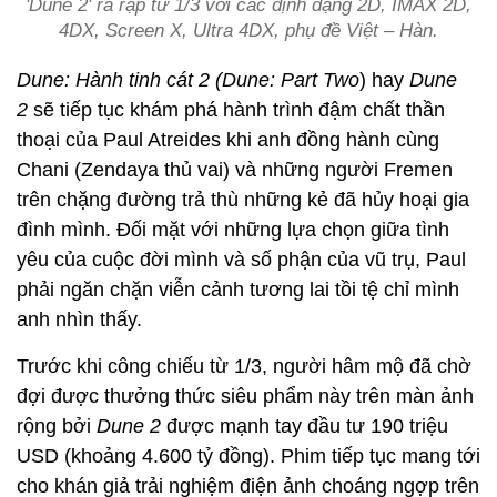
'Dune 2' ra rạp từ 1/3 với các định dạng 2D, IMAX 2D,
4DX, Screen X, Ultra 4DX, phụ đề Việt – Hàn.
Dune: Hành tinh cát 2 (Dune: Part Two
) hay
Dune
2
sẽ tiếp tục khám phá hành trình đậm chất thần
thoại của Paul Atreides khi anh đồng hành cùng
Chani (Zendaya thủ vai) và những người Fremen
trên chặng đường trả thù những kẻ đã hủy hoại gia
đình mình. Đối mặt với những lựa chọn giữa tình
yêu của cuộc đời mình và số phận của vũ trụ, Paul
phải ngăn chặn viễn cảnh tương lai tồi tệ chỉ mình
anh nhìn thấy.
Trước khi công chiếu từ 1/3, người hâm mộ đã chờ
đợi được thưởng thức siêu phẩm này trên màn ảnh
rộng bởi
Dune 2
được mạnh tay đầu tư 190 triệu
USD (khoảng 4.600 tỷ đồng). Phim tiếp tục mang tới
cho khán giả trải nghiệm điện ảnh choáng ngợp trên