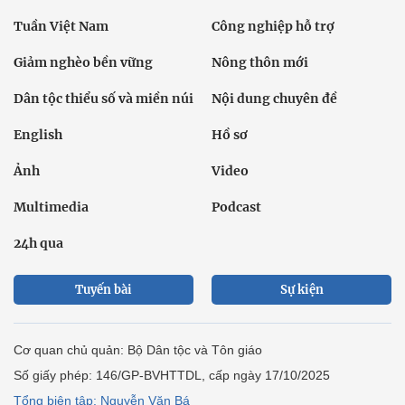
Tuần Việt Nam
Công nghiệp hỗ trợ
Giảm nghèo bền vững
Nông thôn mới
Dân tộc thiểu số và miền núi
Nội dung chuyên đề
English
Hồ sơ
Ảnh
Video
Multimedia
Podcast
24h qua
Tuyến bài
Sự kiện
Cơ quan chủ quản: Bộ Dân tộc và Tôn giáo
Số giấy phép: 146/GP-BVHTTDL, cấp ngày 17/10/2025
Tổng biên tập: Nguyễn Văn Bá