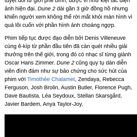
tuyệt đối từ giới phê bình, được ví như kiệt tác điện
ảnh hiện đại.
Dune 2
dài gần 3 giờ đồng hồ nhưng
khiến người xem không thể rời mắt khỏi màn hình vì
quá lôi cuốn với phần hình ảnh choáng ngợp.
Phim tiếp tục được đạo diễn bởi Denis Villeneuve
cùng ê-kíp từ phần đầu tiên đã càn quét nhiều giải
thưởng trên thế giới, trong đó có nhạc sĩ từng giành
Oscar Hans Zimmer.
Dune 2
cũng quy tụ dàn diễn
viên đình đám như sự bảo chứng cho sức hút của
phim với
Timothée Chalamet
, Zendaya, Rebecca
Ferguson, Josh Brolin, Austin Butler, Florence Pugh,
Dave Bautista, Léa Seydoux, Stellan Skarsgård,
Javier Bardem, Anya Taylor-Joy.