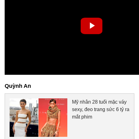
Quỳnh An
Mỹ nhân 28 tuổi mặc váy
sexy, đeo trang sức 6 tỷ ra
mắt phim