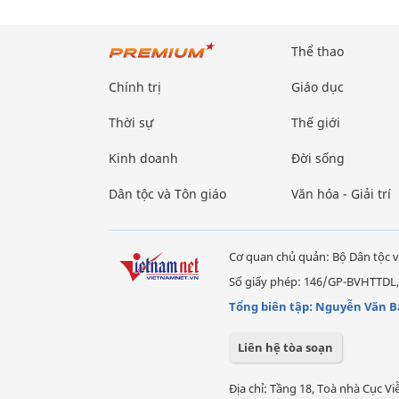
Thể thao
Chính trị
Giáo dục
Thời sự
Thế giới
Kinh doanh
Đời sống
Dân tộc và Tôn giáo
Văn hóa - Giải trí
Cơ quan chủ quản: Bộ Dân tộc v
Số giấy phép: 146/GP-BVHTTDL,
Tổng biên tập: Nguyễn Văn B
Liên hệ tòa soạn
Địa chỉ: Tầng 18, Toà nhà Cục 