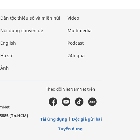
Dân tộc thiểu số và miền núi
Video
Nội dung chuyên đề
Multimedia
English
Podcast
Hồ sơ
24h qua
Ảnh
Theo dõi VietNamNet trên
amNet
5885 (Tp.HCM)
Tải ứng dụng
Độc giả gửi bài
Tuyển dụng