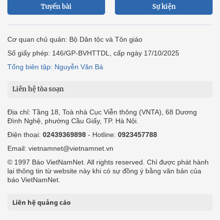
Tuyến bài
Sự kiện
Cơ quan chủ quản: Bộ Dân tộc và Tôn giáo
Số giấy phép: 146/GP-BVHTTDL, cấp ngày 17/10/2025
Tổng biên tập: Nguyễn Văn Bá
Liên hệ tòa soạn
Địa chỉ: Tầng 18, Toà nhà Cục Viễn thông (VNTA), 68 Dương
Đình Nghệ, phường Cầu Giấy, TP. Hà Nội.
Điện thoại:
02439369898
- Hotline:
0923457788
Email: vietnamnet@vietnamnet.vn
© 1997 Báo VietNamNet. All rights reserved. Chỉ được phát hành
lại thông tin từ website này khi có sự đồng ý bằng văn bản của
báo VietNamNet.
Liên hệ quảng cáo