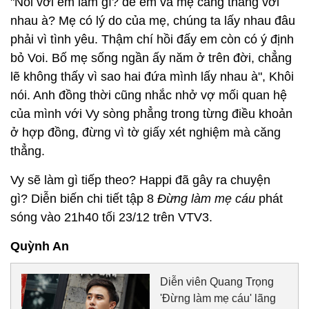
"Nói với em làm gì? để em và mẹ căng thẳng với
nhau à? Mẹ có lý do của mẹ, chúng ta lấy nhau đâu
phải vì tình yêu. Thậm chí hồi đấy em còn có ý định
bỏ Voi. Bố mẹ sống ngần ấy năm ở trên đời, chẳng
lẽ không thấy vì sao hai đứa mình lấy nhau à", Khôi
nói. Anh đồng thời cũng nhắc nhở vợ mối quan hệ
của mình với Vy sòng phẳng trong từng điều khoản
ở hợp đồng, đừng vì tờ giấy xét nghiệm mà căng
thẳng.
Vy sẽ làm gì tiếp theo? Happi đã gây ra chuyện
gì? Diễn biến chi tiết tập 8
Đừng làm mẹ cáu
phát
sóng vào 21h40 tối 23/12 trên VTV3.
Quỳnh An
Diễn viên Quang Trọng
'Đừng làm mẹ cáu' lãng