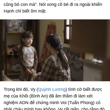
cũng bỏ con mà". Nói xong cô bé đi ra ngoài khiến
Hạnh chỉ biết ôm mặt.
Trong khi đó, Vy (
Quỳnh Lương
) tình cờ biết được
mẹ của Khôi (Bình An) đã âm thầm đi làm xét
nghiệm ADN để chứng minh Voi (Tuấn Phong) có
phải cháu mình hay không. Vy rất giận, cho rằng đó