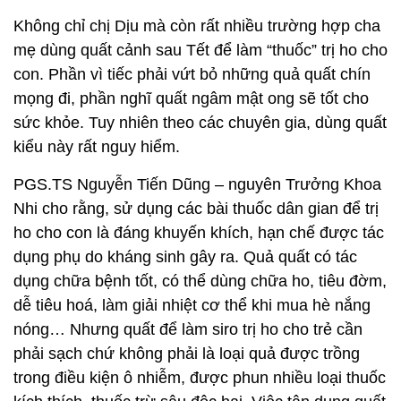
Không chỉ chị Dịu mà còn rất nhiều trường hợp cha
mẹ dùng quất cảnh sau Tết để làm “thuốc” trị ho cho
con. Phần vì tiếc phải vứt bỏ những quả quất chín
mọng đi, phần nghĩ quất ngâm mật ong sẽ tốt cho
sức khỏe. Tuy nhiên theo các chuyên gia, dùng quất
kiểu này rất nguy hiểm.
PGS.TS Nguyễn Tiến Dũng – nguyên Trưởng Khoa
Nhi cho rằng, sử dụng các bài thuốc dân gian để trị
ho cho con là đáng khuyến khích, hạn chế được tác
dụng phụ do kháng sinh gây ra. Quả quất có tác
dụng chữa bệnh tốt, có thể dùng chữa ho, tiêu đờm,
dễ tiêu hoá, làm giải nhiệt cơ thể khi mua hè nắng
nóng… Nhưng quất để làm siro trị ho cho trẻ cần
phải sạch chứ không phải là loại quả được trồng
trong điều kiện ô nhiễm, được phun nhiều loại thuốc