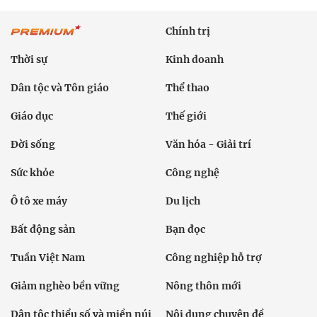
Chính trị
Thời sự
Kinh doanh
Dân tộc và Tôn giáo
Thể thao
Giáo dục
Thế giới
Đời sống
Văn hóa - Giải trí
Sức khỏe
Công nghệ
Ô tô xe máy
Du lịch
Bất động sản
Bạn đọc
Tuần Việt Nam
Công nghiệp hỗ trợ
Giảm nghèo bền vững
Nông thôn mới
Dân tộc thiểu số và miền núi
Nội dung chuyên đề