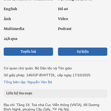
English
Hồ sơ
Ảnh
Video
Multimedia
Podcast
24h qua
Tuyến bài
Sự kiện
Cơ quan chủ quản: Bộ Dân tộc và Tôn giáo
Số giấy phép: 146/GP-BVHTTDL, cấp ngày 17/10/2025
Tổng biên tập: Nguyễn Văn Bá
Liên hệ tòa soạn
Địa chỉ: Tầng 18, Toà nhà Cục Viễn thông (VNTA), 68 Dương
Đình Nghệ, phường Cầu Giấy, TP. Hà Nội.