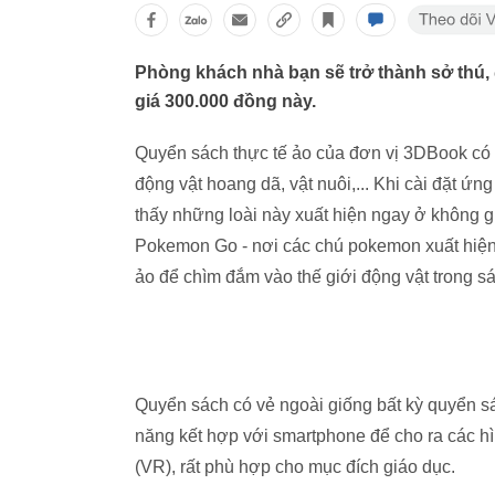
Phòng khách nhà bạn sẽ trở thành sở thú, 
giá 300.000 đồng này.
Quyển sách thực tế ảo của đơn vị 3DBook có 
động vật hoang dã, vật nuôi,... Khi cài đặt ứn
thấy những loài này xuất hiện ngay ở không gi
Pokemon Go - nơi các chú pokemon xuất hiện ở
ảo để chìm đắm vào thế giới động vật trong s
Quyển sách có vẻ ngoài giống bất kỳ quyển sá
năng kết hợp với smartphone để cho ra các hì
(VR), rất phù hợp cho mục đích giáo dục.