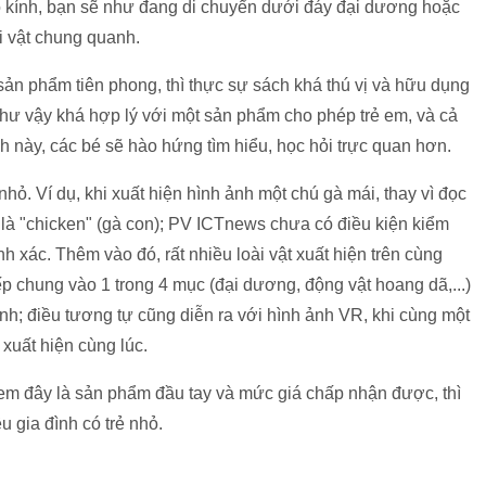
eo kính, bạn sẽ như đang di chuyển dưới đáy đại dương hoặc
i vật chung quanh.
ản phẩm tiên phong, thì thực sự sách khá thú vị và hữu dụng
hư vậy khá hợp lý với một sản phẩm cho phép trẻ em, và cả
ch này, các bé sẽ hào hứng tìm hiểu, học hỏi trực quan hơn.
ỏ. Ví dụ, khi xuất hiện hình ảnh một chú gà mái, thay vì đọc
 là "chicken" (gà con); PV ICTnews chưa có điều kiện kiểm
nh xác. Thêm vào đó, rất nhiều loài vật xuất hiện trên cùng
 chung vào 1 trong 4 mục (đại dương, động vật hoang dã,...)
nh; điều tương tự cũng diễn ra với hình ảnh VR, khi cùng một
xuất hiện cùng lúc.
em đây là sản phẩm đầu tay và mức giá chấp nhận được, thì
 gia đình có trẻ nhỏ.