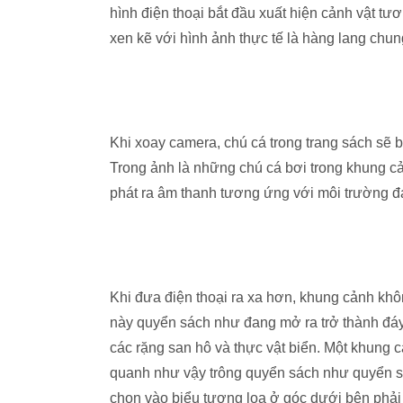
hình điện thoại bắt đầu xuất hiện cảnh vật t
xen kẽ với hình ảnh thực tế là hàng lang chu
Khi xoay camera, chú cá trong trang sách sẽ b
Trong ảnh là những chú cá bơi trong khung cả
phát ra âm thanh tương ứng với môi trường đại
Khi đưa điện thoại ra xa hơn, khung cảnh khôn
này quyển sách như đang mở ra trở thành đáy
các rặng san hô và thực vật biển. Một khung 
quanh như vậy trông quyển sách như quyển sá
chọn vào biểu tượng loa ở góc dưới bên phải 