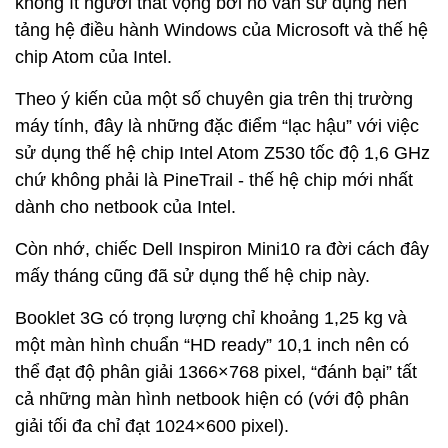
không ít người thất vọng bởi nó vẫn sử dụng nền
tảng hệ điều hành Windows của Microsoft và thế hệ
chip Atom của Intel.
Theo ý kiến của một số chuyên gia trên thị trường
máy tính, đây là những đặc điểm “lạc hậu” với việc
sử dụng thế hệ chip Intel Atom Z530 tốc độ 1,6 GHz
chứ không phải là PineTrail - thế hệ chip mới nhất
dành cho netbook của Intel.
Còn nhớ, chiếc Dell Inspiron Mini10 ra đời cách đây
mấy tháng cũng đã sử dụng thế hệ chip này.
Booklet 3G có trọng lượng chỉ khoảng 1,25 kg và
một màn hình chuẩn “HD ready” 10,1 inch nên có
thể đạt độ phân giải 1366×768 pixel, “đánh bại” tất
cả những màn hình netbook hiện có (với độ phân
giải tối đa chỉ đạt 1024×600 pixel).