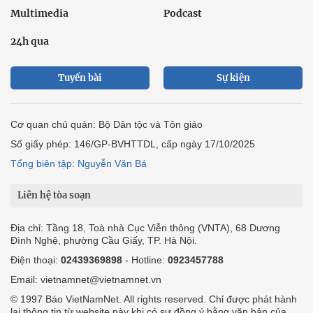
Multimedia
Podcast
24h qua
Tuyến bài
Sự kiện
Cơ quan chủ quản: Bộ Dân tộc và Tôn giáo
Số giấy phép: 146/GP-BVHTTDL, cấp ngày 17/10/2025
Tổng biên tập: Nguyễn Văn Bá
Liên hệ tòa soạn
Địa chỉ: Tầng 18, Toà nhà Cục Viễn thông (VNTA), 68 Dương
Đình Nghệ, phường Cầu Giấy, TP. Hà Nội.
Điện thoại:
02439369898
- Hotline:
0923457788
Email: vietnamnet@vietnamnet.vn
© 1997 Báo VietNamNet. All rights reserved. Chỉ được phát hành
lại thông tin từ website này khi có sự đồng ý bằng văn bản của