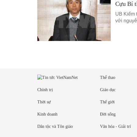
Cựu Bí t
UB Kiểm tr
với nguyê
Thể thao
Chính trị
Giáo dục
Thời sự
Thế giới
Kinh doanh
Đời sống
Dân tộc và Tôn giáo
Văn hóa - Giải trí