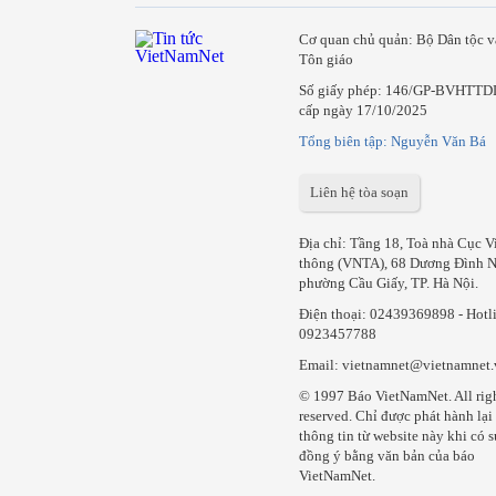
Cơ quan chủ quản: Bộ Dân tộc v
Tôn giáo
Số giấy phép: 146/GP-BVHTTD
cấp ngày 17/10/2025
Tổng biên tập: Nguyễn Văn Bá
Liên hệ tòa soạn
Địa chỉ: Tầng 18, Toà nhà Cục V
thông (VNTA), 68 Dương Đình N
phường Cầu Giấy, TP. Hà Nội.
Điện thoại:
02439369898
- Hotl
0923457788
Email: vietnamnet@vietnamnet
© 1997 Báo VietNamNet. All rig
reserved. Chỉ được phát hành lại
thông tin từ website này khi có s
đồng ý bằng văn bản của báo
VietNamNet.