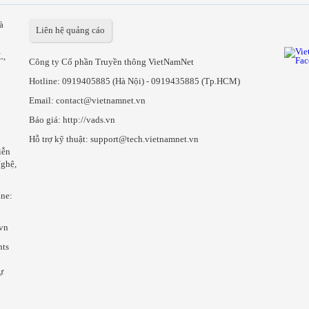
à
Liên hệ quảng cáo
L,
Công ty Cổ phần Truyền thông VietNamNet
Hotline:
0919405885 (Hà Nội)
-
0919435885 (Tp.HCM)
Email: contact@vietnamnet.vn
Báo giá:
http://vads.vn
Hỗ trợ kỹ thuật: support@tech.vietnamnet.vn
iễn
ghệ,
ine:
.vn
hts
ự