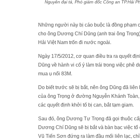
Nguyên đại tá, Phó giám đốc Công an TP.Hải Ph
Những người này bị cáo buộc là đồng phạm củ
cho ông Dương Chí Dũng (anh trai ông Trọng
Hải Việt Nam trốn đi nước ngoài.
Ngày 17/5/2012, cơ quan điều tra ra quyết đị
Dũng về hành vi cố ý làm trái trong việc phê 
mua ụ nổi 83M.
Do biết trước sẽ bị bắt, nên ông Dũng đã liê
của ông Trọng ở đường Nguyễn Khánh Toàn, qu
các quyết định khởi tố bị can, bắt tạm giam.
Sau đó, ông Dương Tự Trọng đã gọi thuộc cấ
Dương Chí Dũng sẽ bị bắt và bàn bạc việc tổ
Vũ Tiến Sơn đứng ra làm đầu mối liên lạc, chỉ