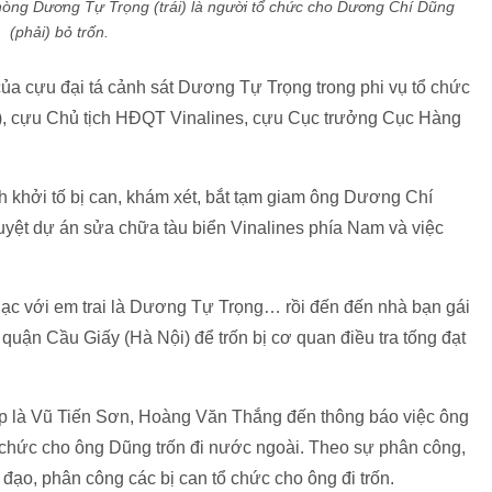
òng Dương Tự Trọng (trái) là người tổ chức cho Dương Chí Dũng
(phải) bỏ trốn.
a cựu đại tá cảnh sát Dương Tự Trọng trong phi vụ tổ chức
), cựu Chủ tịch HĐQT Vinalines, cựu Cục trưởng Cục Hàng
nh khởi tố bị can, khám xét, bắt tạm giam ông Dương Chí
duyệt dự án sửa chữa tàu biển Vinalines phía Nam và việc
n lạc với em trai là Dương Tự Trọng… rồi đến đến nhà bạn gái
ận Cầu Giấy (Hà Nội) để trốn bị cơ quan điều tra tống đạt
p là Vũ Tiến Sơn, Hoàng Văn Thắng đến thông báo việc ông
 chức cho ông Dũng trốn đi nước ngoài. Theo sự phân công,
 đạo, phân công các bị can tổ chức cho ông đi trốn.