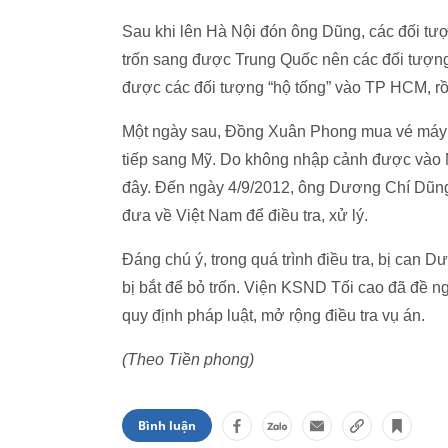
Sau khi lên Hà Nội đón ông Dũng, các đối t
trốn sang được Trung Quốc nên các đối tượng
được các đối tượng “hộ tống” vào TP HCM, rồ
Một ngày sau, Đồng Xuân Phong mua vé máy 
tiếp sang Mỹ. Do không nhập cảnh được vào M
đây. Đến ngày 4/9/2012, ông Dương Chí Dũng
đưa về Việt Nam để điều tra, xử lý.
Đáng chú ý, trong quá trình điều tra, bị can D
bị bắt để bỏ trốn. Viện KSND Tối cao đã đề ngh
quy định pháp luật, mở rộng điều tra vụ án.
(Theo Tiền phong)
Bình luận